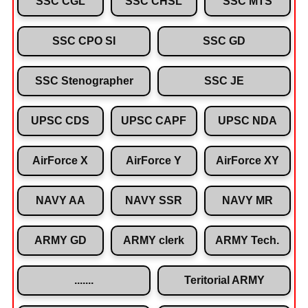
SSC CGL
SSC CHSL
SSC MTS
SSC CPO SI
SSC GD
SSC Stenographer
SSC JE
UPSC CDS
UPSC CAPF
UPSC NDA
AirForce X
AirForce Y
AirForce XY
NAVY AA
NAVY SSR
NAVY MR
ARMY GD
ARMY clerk
ARMY Tech.
.......
Teritorial ARMY