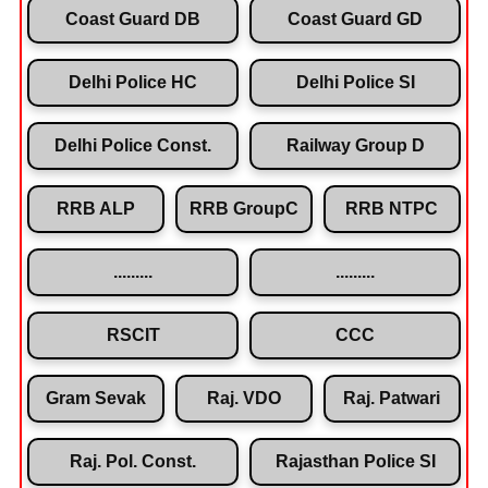
Coast Guard DB
Coast Guard GD
Delhi Police HC
Delhi Police SI
Delhi Police Const.
Railway Group D
RRB ALP
RRB GroupC
RRB NTPC
.........
.........
RSCIT
CCC
Gram Sevak
Raj. VDO
Raj. Patwari
Raj. Pol. Const.
Rajasthan Police SI