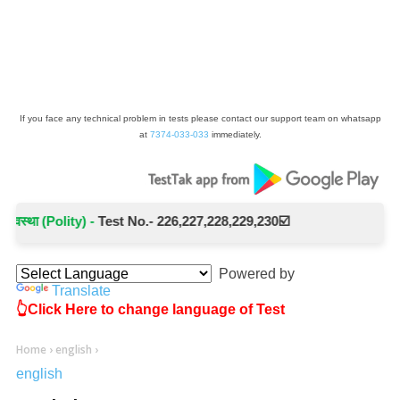
If you face any technical problem in tests please contact our support team on whatsapp
at
7374-033-033
immediately.
वस्था (Polity) -
Test No.- 226,227,228,229,230☑️
Powered by
Translate
👆Click Here to change language of Test
Home
›
english
›
english