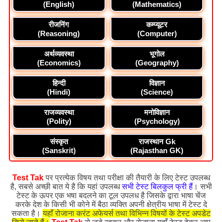
(English)
(Mathematics)
रीजनिंग
कम्प्यूटर
(Reasoning)
(Computer)
अर्थव्यवस्था
भूगोल
(Economics)
(Geography)
हिन्दी
विज्ञान
(Hindi)
(Science)
राजव्यवस्था
मनोविज्ञान
(Polity)
(Psychology)
संस्कृत
राजस्थान Gk
(Sanskrit)
(Rajasthan GK)
Test Tak
पर प्रत्येक विषय तथा परीक्षा की तैयारी के लिए टेस्ट उपलब्ध
है, सबसे अच्छी बात ये है कि यहां उपलब्ध
सभी टेस्ट बिलकुल फ्री हैं
। सभी
टेस्ट के ऊपर एक भषा बदलने का टूल उपलध है जिसके द्वारा भाषा चेंज
करके देश के किसी भी कोने में बैठा व्यक्ति अपनी क्षेत्रीय भाषा में टेस्ट दे
सकता है।
यहाँ रोजाना करंट अफेयर्स तथा विभिन्न विषयों के टेस्ट अपडेट