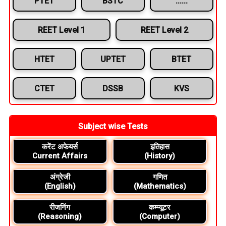
PTET
BSTC
......
REET Level 1
REET Level 2
HTET
UPTET
BTET
CTET
DSSB
KVS
Subject wise Tests
करेंट अफेयर्स
इतिहास
Current Affairs
(History)
अंग्रेजी
गणित
(English)
(Mathematics)
रीजनिंग
कम्प्यूटर
(Reasoning)
(Computer)