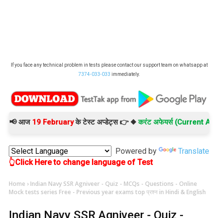
If you face any technical problem in tests please contact our support team on whatsapp at
7374-033-033
immediately.
 आज
19 February
के टेस्ट अप्डेट्स 👉 ◆
करंट अफेयर्स (Current Affairs)
Powered by
Translate
👆Click Here to change language of Test
Home
›
Indian Navy SSR Agniveer - Quiz - MCQs - Questions - Online
Mock tests series Free - Previous year exams top प्रश्न in Hindi & English
Indian Navy SSR Agniveer - Quiz -