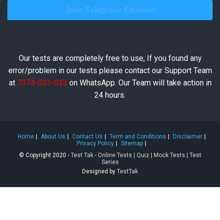
Join Telegram Channel
Our tests are completely free to use, If you found any
error/problem in our tests please contact our Support Team
at
7374-033-033
on WhatsApp. Our Team will take action in
24 hours.
Home
About Us
Contact Us
Term and Conditions
Disclaimer
Privacy Policy
Sitemap
© Copyright 2020 -
Test Tak - Online Tests | Quiz | Mock Tests | Test
Series
Designed by
TestTak