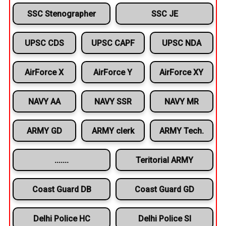
SSC Stenographer
SSC JE
UPSC CDS
UPSC CAPF
UPSC NDA
AirForce X
AirForce Y
AirForce XY
NAVY AA
NAVY SSR
NAVY MR
ARMY GD
ARMY clerk
ARMY Tech.
.......
Teritorial ARMY
Coast Guard DB
Coast Guard GD
Delhi Police HC
Delhi Police SI