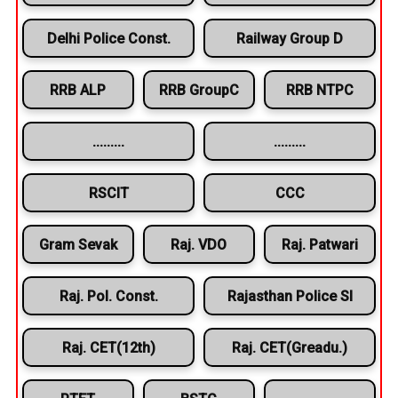
Delhi Police Const.
Railway Group D
RRB ALP
RRB GroupC
RRB NTPC
.........
.........
RSCIT
CCC
Gram Sevak
Raj. VDO
Raj. Patwari
Raj. Pol. Const.
Rajasthan Police SI
Raj. CET(12th)
Raj. CET(Greadu.)