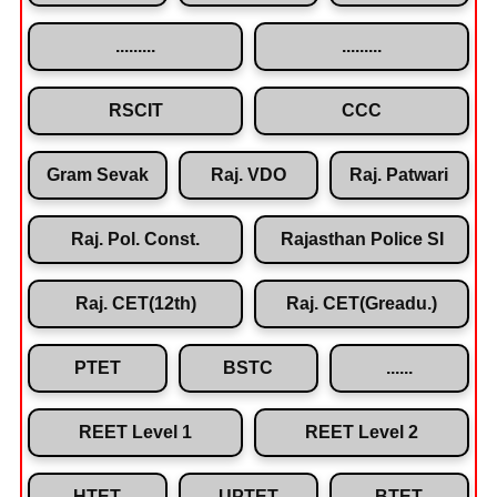
.........
.........
RSCIT
CCC
Gram Sevak
Raj. VDO
Raj. Patwari
Raj. Pol. Const.
Rajasthan Police SI
Raj. CET(12th)
Raj. CET(Greadu.)
PTET
BSTC
......
REET Level 1
REET Level 2
HTET
UPTET
BTET