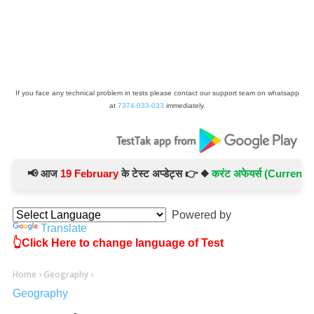
If you face any technical problem in tests please contact our support team on whatsapp
at
7374-033-033
immediately.
📢 आज
19 February
के टेस्ट अप्डेट्स 👉 ◆
करंट अफेयर्स (Current Affai
Powered by
Translate
👆Click Here to change language of Test
Home
›
Geography
›
Geography