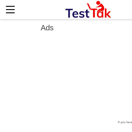
×
Ads
If you fac