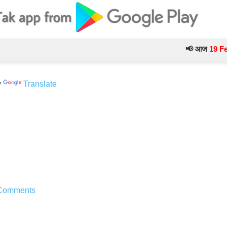
📢 आज
19 February
के
y
Translate
Comments