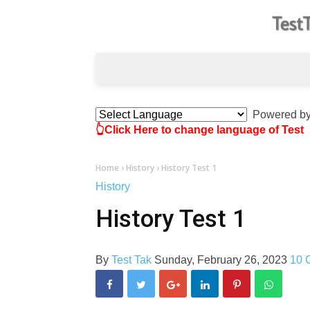
Powered b
👆Click Here to change language of Test
Home
›
History
›
History Test 1
History
History Test 1
By
Test Tak
Sunday, February 26, 2023
10 