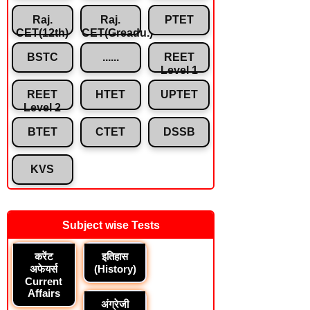
Raj.
Raj.
PTET
CET(12th)
CET(Greadu.)
BSTC
......
REET
Level 1
REET
HTET
UPTET
Level 2
BTET
CTET
DSSB
KVS
Subject wise Tests
करेंट
इतिहास
अफेयर्स
(History)
Current
Affairs
अंग्रेजी