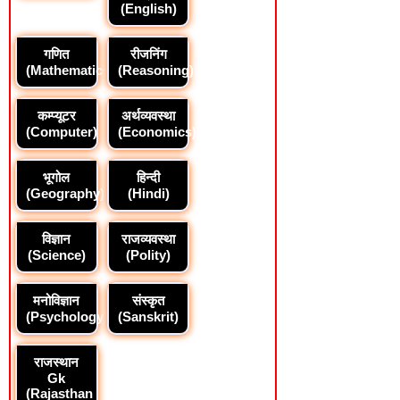
(English)
गणित
रीजनिंग
(Mathematics)
(Reasoning)
कम्प्यूटर
अर्थव्यवस्था
(Computer)
(Economics)
भूगोल
हिन्दी
(Geography)
(Hindi)
विज्ञान
राजव्यवस्था
(Science)
(Polity)
मनोविज्ञान
संस्कृत
(Psychology)
(Sanskrit)
राजस्थान
Gk
(Rajasthan