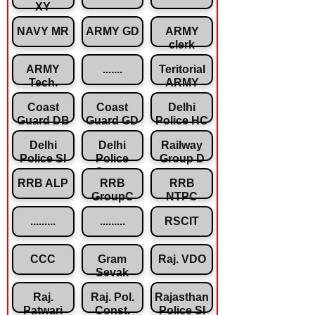
XY
NAVY MR
ARMY GD
ARMY
clerk
ARMY
.......
Teritorial
Tech.
ARMY
Coast
Coast
Delhi
Guard DB
Guard GD
Police HC
Delhi
Delhi
Railway
Police SI
Police
Group D
Const.
RRB ALP
RRB
RRB
GroupC
NTPC
.........
.........
RSCIT
CCC
Gram
Raj. VDO
Sevak
Raj.
Raj. Pol.
Rajasthan
Patwari
Const.
Police SI