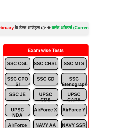
 टेस्ट अप्डेट्स 👉 ◆
करंट अफेयर्स (Current Affairs) -
Test No.- 897 ◆
सं
Exam wise Tests
SSC CGL
SSC CHSL
SSC MTS
SSC CPO
SSC GD
SSC
SI
Stenographer
SSC JE
UPSC
UPSC
CDS
CAPF
UPSC
AirForce X
AirForce Y
NDA
AirForce
NAVY AA
NAVY SSR