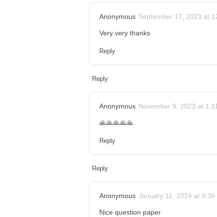
Anonymous
September 17, 2023 at 1
Very very thanks
Reply
Reply
Anonymous
November 8, 2023 at 1:1
🙏🙏🙏🙏🙏
Reply
Reply
Anonymous
January 11, 2024 at 9:36
Nice question paper