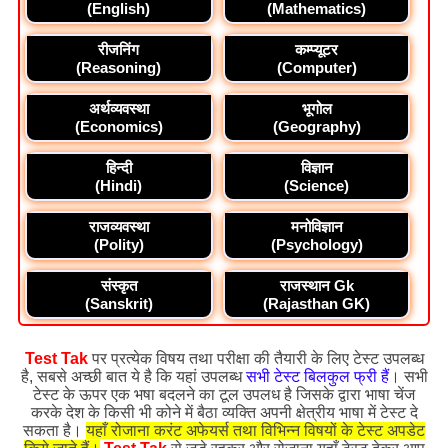
(English)
(Mathematics)
रीजनिंग
कम्प्यूटर
(Reasoning)
(Computer)
अर्थव्यवस्था
भूगोल
(Economics)
(Geography)
हिन्दी
विज्ञान
(Hindi)
(Science)
राजव्यवस्था
मनोविज्ञान
(Polity)
(Psychology)
संस्कृत
राजस्थान Gk
(Sanskrit)
(Rajasthan GK)
Test Tak
पर प्रत्येक विषय तथा परीक्षा की तैयारी के लिए टेस्ट उपलब्ध
है, सबसे अच्छी बात ये है कि यहां उपलब्ध
सभी टेस्ट बिलकुल फ्री हैं
। सभी
टेस्ट के ऊपर एक भषा बदलने का टूल उपलध है जिसके द्वारा भाषा चेंज
करके देश के किसी भी कोने में बैठा व्यक्ति अपनी क्षेत्रीय भाषा में टेस्ट दे
सकता है।
यहाँ रोजाना करंट अफेयर्स तथा विभिन्न विषयों के टेस्ट अपडेट