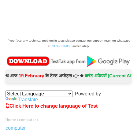
If you face any technical problem in tests please contact our support team on whatsapp
at
7374-033-033
immediately.
 आज
19 February
के टेस्ट अप्डेट्स 👉 ◆
करंट अफेयर्स (Current Affairs) 
Powered by
Translate
👆Click Here to change language of Test
Home
›
computer
›
computer