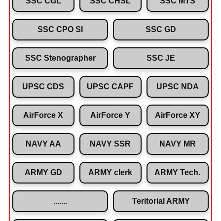
SSC CGL
SSC CHSL
SSC MTS
SSC CPO SI
SSC GD
SSC Stenographer
SSC JE
UPSC CDS
UPSC CAPF
UPSC NDA
AirForce X
AirForce Y
AirForce XY
NAVY AA
NAVY SSR
NAVY MR
ARMY GD
ARMY clerk
ARMY Tech.
.......
Teritorial ARMY