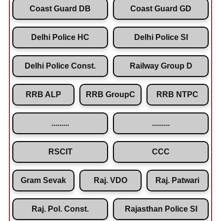
Coast Guard DB
Coast Guard GD
Delhi Police HC
Delhi Police SI
Delhi Police Const.
Railway Group D
RRB ALP
RRB GroupC
RRB NTPC
.........
.........
RSCIT
CCC
Gram Sevak
Raj. VDO
Raj. Patwari
Raj. Pol. Const.
Rajasthan Police SI