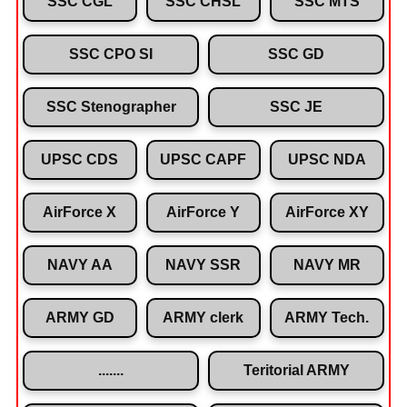
SSC CGL
SSC CHSL
SSC MTS
SSC CPO SI
SSC GD
SSC Stenographer
SSC JE
UPSC CDS
UPSC CAPF
UPSC NDA
AirForce X
AirForce Y
AirForce XY
NAVY AA
NAVY SSR
NAVY MR
ARMY GD
ARMY clerk
ARMY Tech.
.......
Teritorial ARMY