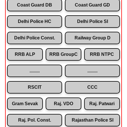
Coast Guard DB
Coast Guard GD
Delhi Police HC
Delhi Police SI
Delhi Police Const.
Railway Group D
RRB ALP
RRB GroupC
RRB NTPC
.........
.........
RSCIT
CCC
Gram Sevak
Raj. VDO
Raj. Patwari
Raj. Pol. Const.
Rajasthan Police SI