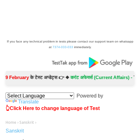
If you face any technical problem in tests please contact our support team on whatsapp
at
7374-033-033
immediately.
 February
के टेस्ट अप्डेट्स 👉 ◆
करंट अफेयर्स (Current Affairs) -
Test N
Powered by
Translate
👆Click Here to change language of Test
Home
›
Sanskrit
›
Sanskrit