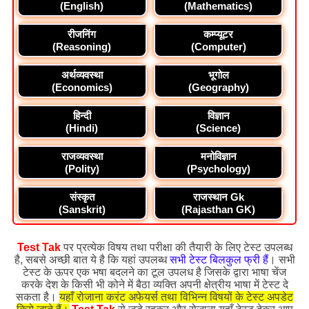
(English)
(Mathematics)
रीजनिंग
कम्प्यूटर
(Reasoning)
(Computer)
अर्थव्यवस्था
भूगोल
(Economics)
(Geography)
हिन्दी
विज्ञान
(Hindi)
(Science)
राजव्यवस्था
मनोविज्ञान
(Polity)
(Psychology)
संस्कृत
राजस्थान Gk
(Sanskrit)
(Rajasthan GK)
Test Tak
पर प्रत्येक विषय तथा परीक्षा की तैयारी के लिए टेस्ट उपलब्ध
है, सबसे अच्छी बात ये है कि यहां उपलब्ध
सभी टेस्ट बिलकुल फ्री हैं
। सभी
टेस्ट के ऊपर एक भषा बदलने का टूल उपलध है जिसके द्वारा भाषा चेंज
करके देश के किसी भी कोने में बैठा व्यक्ति अपनी क्षेत्रीय भाषा में टेस्ट दे
सकता है।
यहाँ रोजाना करंट अफेयर्स तथा विभिन्न विषयों के टेस्ट अपडेट