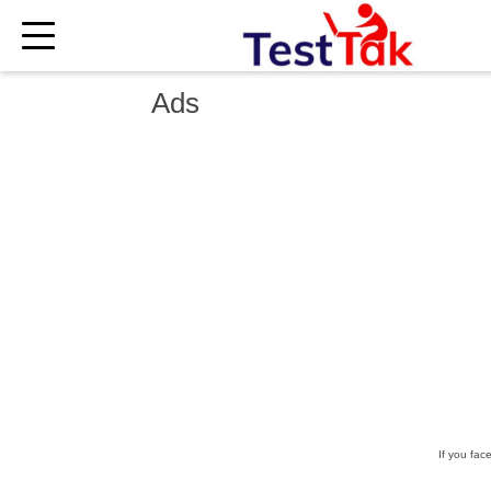
×
Ads
If you fac