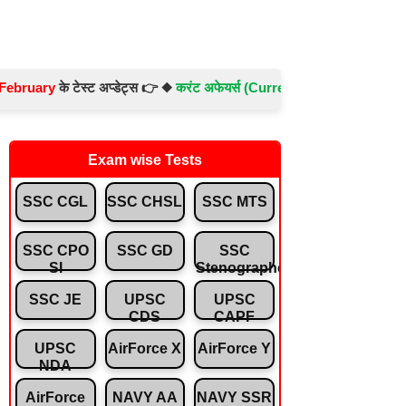
ry
के टेस्ट अप्डेट्स 👉 ◆
करंट अफेयर्स (Current Affairs) -
Test No.- 897
Exam wise Tests
SSC CGL
SSC CHSL
SSC MTS
SSC CPO
SSC GD
SSC
SI
Stenographer
SSC JE
UPSC
UPSC
CDS
CAPF
UPSC
AirForce X
AirForce Y
NDA
AirForce
NAVY AA
NAVY SSR