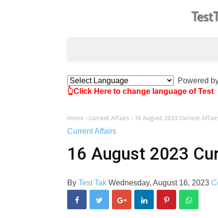
Powered b
👆Click Here to change language of Test
Home
›
Current Affairs
›
16 August 2023 Current Affair
Current Affairs
16 August 2023 Curr
By
Test Tak
Wednesday, August 16, 2023
C