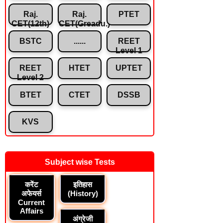
Raj.
Raj.
PTET
CET(12th)
CET(Greadu.)
BSTC
......
REET
Level 1
REET
HTET
UPTET
Level 2
BTET
CTET
DSSB
KVS
Subject wise Tests
करेंट
इतिहास
अफेयर्स
(History)
Current
Affairs
अंग्रेजी