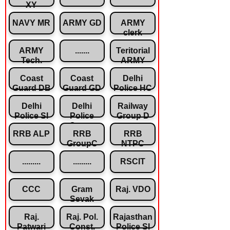
XY
NAVY MR
ARMY GD
ARMY
clerk
ARMY
.......
Teritorial
Tech.
ARMY
Coast
Coast
Delhi
Guard DB
Guard GD
Police HC
Delhi
Delhi
Railway
Police SI
Police
Group D
Const.
RRB ALP
RRB
RRB
GroupC
NTPC
.........
.........
RSCIT
CCC
Gram
Raj. VDO
Sevak
Raj.
Raj. Pol.
Rajasthan
Patwari
Const.
Police SI