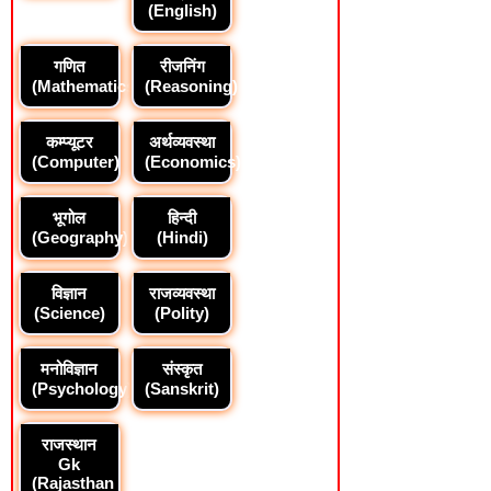
(English)
गणित
रीजनिंग
(Mathematics)
(Reasoning)
कम्प्यूटर
अर्थव्यवस्था
(Computer)
(Economics)
भूगोल
हिन्दी
(Geography)
(Hindi)
विज्ञान
राजव्यवस्था
(Science)
(Polity)
मनोविज्ञान
संस्कृत
(Psychology)
(Sanskrit)
राजस्थान
Gk
(Rajasthan