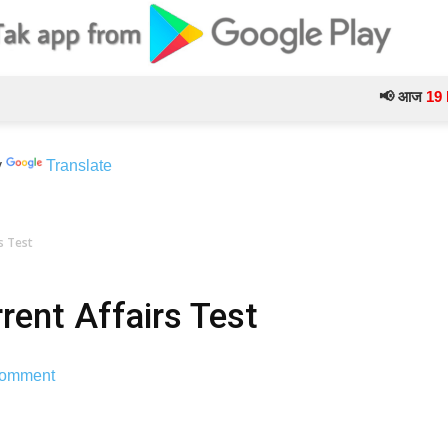
📢 आज
19 Februa
y
Translate
s Test
ent Affairs Test
omment