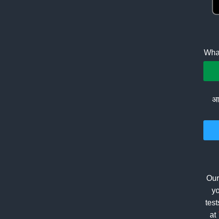
What
आप
Our
yo
tes
at