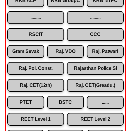
RRB ALP
RRB GroupC
RRB NTPC
.........
.........
RSCIT
CCC
Gram Sevak
Raj. VDO
Raj. Patwari
Raj. Pol. Const.
Rajasthan Police SI
Raj. CET(12th)
Raj. CET(Greadu.)
PTET
BSTC
......
REET Level 1
REET Level 2