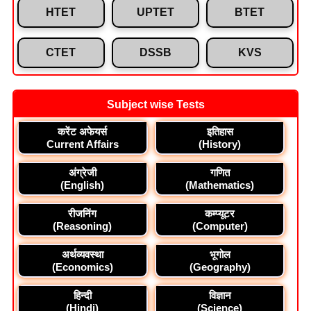
HTET
UPTET
BTET
CTET
DSSB
KVS
Subject wise Tests
करेंट अफेयर्स
इतिहास
Current Affairs
(History)
अंग्रेजी
गणित
(English)
(Mathematics)
रीजनिंग
कम्प्यूटर
(Reasoning)
(Computer)
अर्थव्यवस्था
भूगोल
(Economics)
(Geography)
हिन्दी
विज्ञान
(Hindi)
(Science)