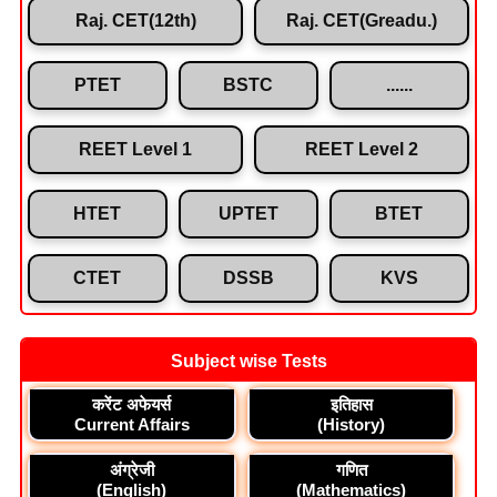
Raj. CET(12th)
Raj. CET(Greadu.)
PTET
BSTC
......
REET Level 1
REET Level 2
HTET
UPTET
BTET
CTET
DSSB
KVS
Subject wise Tests
करेंट अफेयर्स
इतिहास
Current Affairs
(History)
अंग्रेजी
गणित
(English)
(Mathematics)