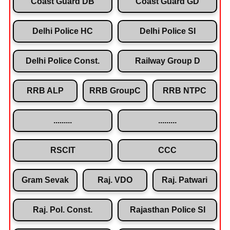
Coast Guard DB
Coast Guard GD
Delhi Police HC
Delhi Police SI
Delhi Police Const.
Railway Group D
RRB ALP
RRB GroupC
RRB NTPC
.........
.........
RSCIT
CCC
Gram Sevak
Raj. VDO
Raj. Patwari
Raj. Pol. Const.
Rajasthan Police SI