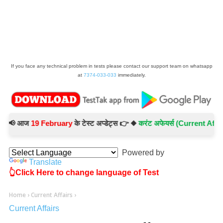
If you face any technical problem in tests please contact our support team on whatsapp
at
7374-033-033
immediately.
 आज
19 February
के टेस्ट अप्डेट्स 👉 ◆
करंट अफेयर्स (Current Affairs) -
Powered by
Translate
👆Click Here to change language of Test
Home
›
Current Affairs
›
Current Affairs