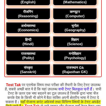
(English)
(Mathematics)
रीजनिंग
कम्प्यूटर
(Reasoning)
(Computer)
अर्थव्यवस्था
भूगोल
(Economics)
(Geography)
हिन्दी
विज्ञान
(Hindi)
(Science)
राजव्यवस्था
मनोविज्ञान
(Polity)
(Psychology)
संस्कृत
राजस्थान Gk
(Sanskrit)
(Rajasthan GK)
Test Tak
पर प्रत्येक विषय तथा परीक्षा की तैयारी के लिए टेस्ट उपलब्ध
है, सबसे अच्छी बात ये है कि यहां उपलब्ध
सभी टेस्ट बिलकुल फ्री हैं
। सभी
टेस्ट के ऊपर एक भषा बदलने का टूल उपलध है जिसके द्वारा भाषा चेंज
करके देश के किसी भी कोने में बैठा व्यक्ति अपनी क्षेत्रीय भाषा में टेस्ट दे
सकता है।
यहाँ रोजाना करंट अफेयर्स तथा विभिन्न विषयों के टेस्ट अपडेट