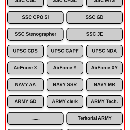
SSC CGL
SSC CHSL
SSC MTS
SSC CPO SI
SSC GD
SSC Stenographer
SSC JE
UPSC CDS
UPSC CAPF
UPSC NDA
AirForce X
AirForce Y
AirForce XY
NAVY AA
NAVY SSR
NAVY MR
ARMY GD
ARMY clerk
ARMY Tech.
.......
Teritorial ARMY