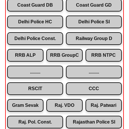
Coast Guard DB
Coast Guard GD
Delhi Police HC
Delhi Police SI
Delhi Police Const.
Railway Group D
RRB ALP
RRB GroupC
RRB NTPC
.........
.........
RSCIT
CCC
Gram Sevak
Raj. VDO
Raj. Patwari
Raj. Pol. Const.
Rajasthan Police SI