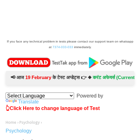
If you face any technical problem in tests please contact our support team on whatsapp
at
7374-033-033
immediately.
📢 आज
19 February
के टेस्ट अप्डेट्स 👉 ◆
करंट अफेयर्स (Current Affair
Powered by
Translate
👆Click Here to change language of Test
Home
›
Psychology
›
Psychology