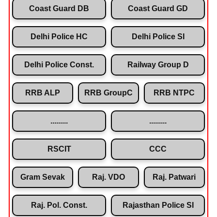
Coast Guard DB
Coast Guard GD
Delhi Police HC
Delhi Police SI
Delhi Police Const.
Railway Group D
RRB ALP
RRB GroupC
RRB NTPC
.........
.........
RSCIT
CCC
Gram Sevak
Raj. VDO
Raj. Patwari
Raj. Pol. Const.
Rajasthan Police SI