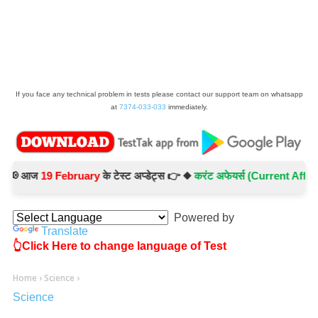
If you face any technical problem in tests please contact our support team on whatsapp
at
7374-033-033
immediately.
 आज
19 February
के टेस्ट अप्डेट्स 👉 ◆
करंट अफेयर्स (Current Affairs) -
Powered by
Translate
👆Click Here to change language of Test
Home
›
Science
›
Science