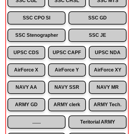
SSC CGL
SSC CHSL
SSC MTS
SSC CPO SI
SSC GD
SSC Stenographer
SSC JE
UPSC CDS
UPSC CAPF
UPSC NDA
AirForce X
AirForce Y
AirForce XY
NAVY AA
NAVY SSR
NAVY MR
ARMY GD
ARMY clerk
ARMY Tech.
.......
Teritorial ARMY