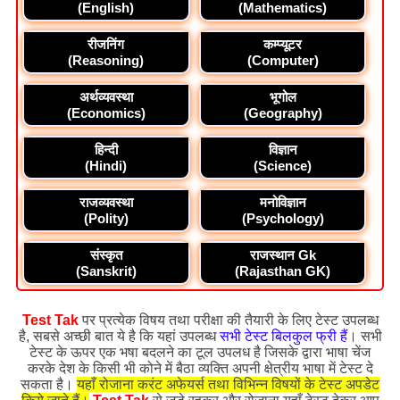
(English)
(Mathematics)
रीजनिंग
कम्प्यूटर
(Reasoning)
(Computer)
अर्थव्यवस्था
भूगोल
(Economics)
(Geography)
हिन्दी
विज्ञान
(Hindi)
(Science)
राजव्यवस्था
मनोविज्ञान
(Polity)
(Psychology)
संस्कृत
राजस्थान Gk
(Sanskrit)
(Rajasthan GK)
Test Tak
पर प्रत्येक विषय तथा परीक्षा की तैयारी के लिए टेस्ट उपलब्ध
है, सबसे अच्छी बात ये है कि यहां उपलब्ध
सभी टेस्ट बिलकुल फ्री हैं
। सभी
टेस्ट के ऊपर एक भषा बदलने का टूल उपलध है जिसके द्वारा भाषा चेंज
करके देश के किसी भी कोने में बैठा व्यक्ति अपनी क्षेत्रीय भाषा में टेस्ट दे
सकता है।
यहाँ रोजाना करंट अफेयर्स तथा विभिन्न विषयों के टेस्ट अपडेट