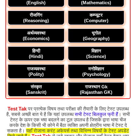
(English)
(Mathematics)
रीजनिंग
कम्प्यूटर
(Reasoning)
(Computer)
अर्थव्यवस्था
भूगोल
(Economics)
(Geography)
हिन्दी
विज्ञान
(Hindi)
(Science)
राजव्यवस्था
मनोविज्ञान
(Polity)
(Psychology)
संस्कृत
राजस्थान Gk
(Sanskrit)
(Rajasthan GK)
Test Tak
पर प्रत्येक विषय तथा परीक्षा की तैयारी के लिए टेस्ट उपलब्ध
है, सबसे अच्छी बात ये है कि यहां उपलब्ध
सभी टेस्ट बिलकुल फ्री हैं
। सभी
टेस्ट के ऊपर एक भषा बदलने का टूल उपलध है जिसके द्वारा भाषा चेंज
करके देश के किसी भी कोने में बैठा व्यक्ति अपनी क्षेत्रीय भाषा में टेस्ट दे
सकता है।
यहाँ रोजाना करंट अफेयर्स तथा विभिन्न विषयों के टेस्ट अपडेट