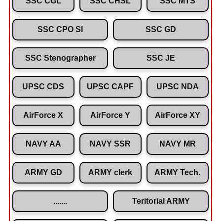
SSC CGL
SSC CHSL
SSC MTS
SSC CPO SI
SSC GD
SSC Stenographer
SSC JE
UPSC CDS
UPSC CAPF
UPSC NDA
AirForce X
AirForce Y
AirForce XY
NAVY AA
NAVY SSR
NAVY MR
ARMY GD
ARMY clerk
ARMY Tech.
.......
Teritorial ARMY