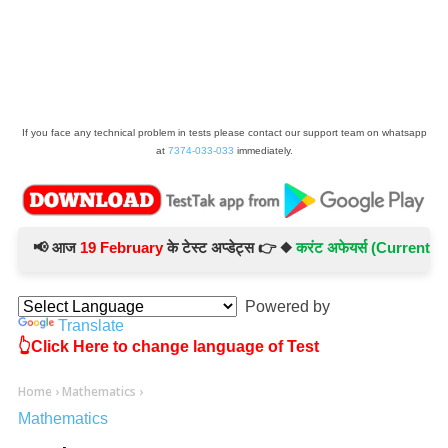
If you face any technical problem in tests please contact our support team on whatsapp
at
7374-033-033
immediately.
📢 आज
19 February
के टेस्ट अप्डेट्स 👉 ◆
करंट अफेयर्स (Current Affair
Powered by
Translate
👆Click Here to change language of Test
Home
›
Mathematics
›
Mathematics