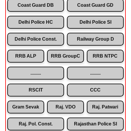
Coast Guard DB
Coast Guard GD
Delhi Police HC
Delhi Police SI
Delhi Police Const.
Railway Group D
RRB ALP
RRB GroupC
RRB NTPC
.........
.........
RSCIT
CCC
Gram Sevak
Raj. VDO
Raj. Patwari
Raj. Pol. Const.
Rajasthan Police SI