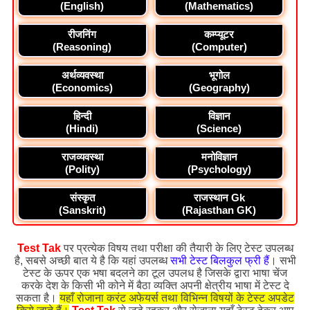
(English)
(Mathematics)
रीजनिंग
कम्प्यूटर
(Reasoning)
(Computer)
अर्थव्यवस्था
भूगोल
(Economics)
(Geography)
हिन्दी
विज्ञान
(Hindi)
(Science)
राजव्यवस्था
मनोविज्ञान
(Polity)
(Psychology)
संस्कृत
राजस्थान Gk
(Sanskrit)
(Rajasthan GK)
Test Tak
पर प्रत्येक विषय तथा परीक्षा की तैयारी के लिए टेस्ट उपलब्ध
है, सबसे अच्छी बात ये है कि यहां उपलब्ध
सभी टेस्ट बिलकुल फ्री हैं
। सभी
टेस्ट के ऊपर एक भषा बदलने का टूल उपलध है जिसके द्वारा भाषा चेंज
करके देश के किसी भी कोने में बैठा व्यक्ति अपनी क्षेत्रीय भाषा में टेस्ट दे
सकता है।
यहाँ रोजाना करंट अफेयर्स तथा विभिन्न विषयों के टेस्ट अपडेट