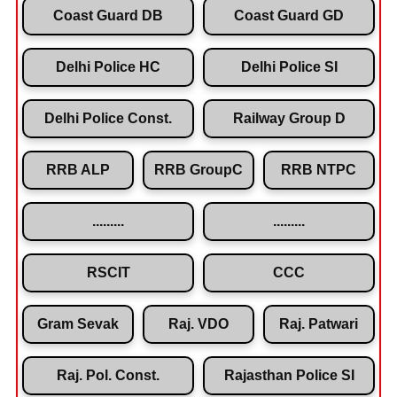
Coast Guard DB
Coast Guard GD
Delhi Police HC
Delhi Police SI
Delhi Police Const.
Railway Group D
RRB ALP
RRB GroupC
RRB NTPC
.........
.........
RSCIT
CCC
Gram Sevak
Raj. VDO
Raj. Patwari
Raj. Pol. Const.
Rajasthan Police SI