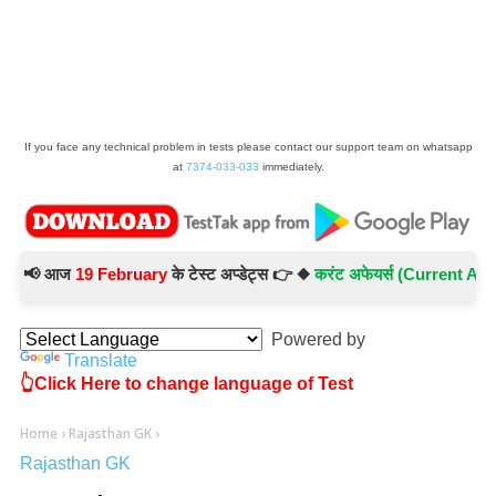
If you face any technical problem in tests please contact our support team on whatsapp
at
7374-033-033
immediately.
📢 आज
19 February
के टेस्ट अप्डेट्स 👉 ◆
करंट अफेयर्स (Current Affairs)
Powered by
Translate
👆Click Here to change language of Test
Home
›
Rajasthan GK
›
Rajasthan GK