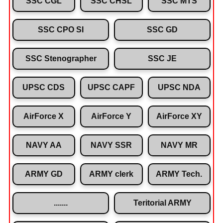
SSC CGL
SSC CHSL
SSC MTS
SSC CPO SI
SSC GD
SSC Stenographer
SSC JE
UPSC CDS
UPSC CAPF
UPSC NDA
AirForce X
AirForce Y
AirForce XY
NAVY AA
NAVY SSR
NAVY MR
ARMY GD
ARMY clerk
ARMY Tech.
.......
Teritorial ARMY