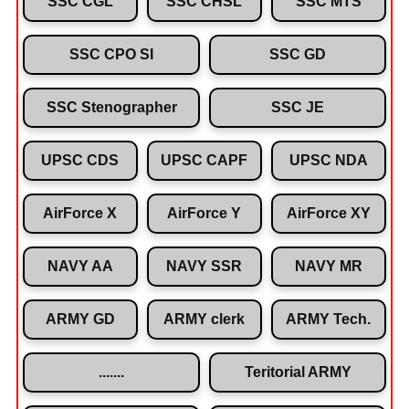
SSC CGL
SSC CHSL
SSC MTS
SSC CPO SI
SSC GD
SSC Stenographer
SSC JE
UPSC CDS
UPSC CAPF
UPSC NDA
AirForce X
AirForce Y
AirForce XY
NAVY AA
NAVY SSR
NAVY MR
ARMY GD
ARMY clerk
ARMY Tech.
.......
Teritorial ARMY