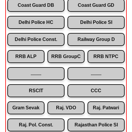
Coast Guard DB
Coast Guard GD
Delhi Police HC
Delhi Police SI
Delhi Police Const.
Railway Group D
RRB ALP
RRB GroupC
RRB NTPC
.........
.........
RSCIT
CCC
Gram Sevak
Raj. VDO
Raj. Patwari
Raj. Pol. Const.
Rajasthan Police SI