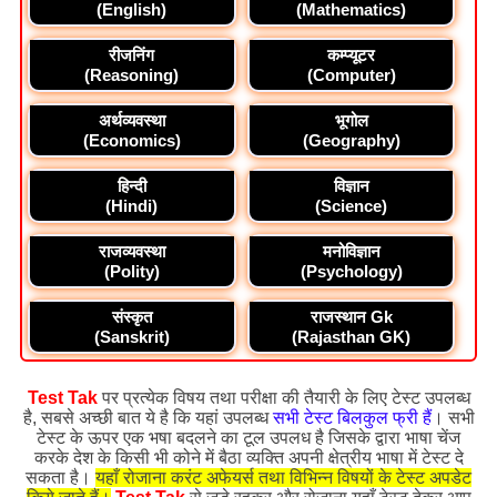
(English)
(Mathematics)
रीजनिंग
कम्प्यूटर
(Reasoning)
(Computer)
अर्थव्यवस्था
भूगोल
(Economics)
(Geography)
हिन्दी
विज्ञान
(Hindi)
(Science)
राजव्यवस्था
मनोविज्ञान
(Polity)
(Psychology)
संस्कृत
राजस्थान Gk
(Sanskrit)
(Rajasthan GK)
Test Tak
पर प्रत्येक विषय तथा परीक्षा की तैयारी के लिए टेस्ट उपलब्ध
है, सबसे अच्छी बात ये है कि यहां उपलब्ध
सभी टेस्ट बिलकुल फ्री हैं
। सभी
टेस्ट के ऊपर एक भषा बदलने का टूल उपलध है जिसके द्वारा भाषा चेंज
करके देश के किसी भी कोने में बैठा व्यक्ति अपनी क्षेत्रीय भाषा में टेस्ट दे
सकता है।
यहाँ रोजाना करंट अफेयर्स तथा विभिन्न विषयों के टेस्ट अपडेट