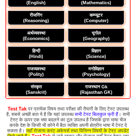
(English)
(Mathematics)
रीजनिंग
कम्प्यूटर
(Reasoning)
(Computer)
अर्थव्यवस्था
भूगोल
(Economics)
(Geography)
हिन्दी
विज्ञान
(Hindi)
(Science)
राजव्यवस्था
मनोविज्ञान
(Polity)
(Psychology)
संस्कृत
राजस्थान Gk
(Sanskrit)
(Rajasthan GK)
Test Tak
पर प्रत्येक विषय तथा परीक्षा की तैयारी के लिए टेस्ट उपलब्ध
है, सबसे अच्छी बात ये है कि यहां उपलब्ध
सभी टेस्ट बिलकुल फ्री हैं
। सभी
टेस्ट के ऊपर एक भषा बदलने का टूल उपलध है जिसके द्वारा भाषा चेंज
करके देश के किसी भी कोने में बैठा व्यक्ति अपनी क्षेत्रीय भाषा में टेस्ट दे
सकता है।
यहाँ रोजाना करंट अफेयर्स तथा विभिन्न विषयों के टेस्ट अपडेट