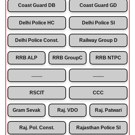
Coast Guard DB
Coast Guard GD
Delhi Police HC
Delhi Police SI
Delhi Police Const.
Railway Group D
RRB ALP
RRB GroupC
RRB NTPC
.........
.........
RSCIT
CCC
Gram Sevak
Raj. VDO
Raj. Patwari
Raj. Pol. Const.
Rajasthan Police SI