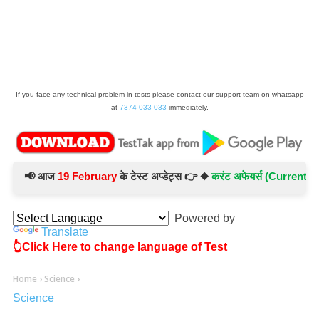
If you face any technical problem in tests please contact our support team on whatsapp
at
7374-033-033
immediately.
📢 आज
19 February
के टेस्ट अप्डेट्स 👉 ◆
करंट अफेयर्स (Current Affair
Powered by
Translate
👆Click Here to change language of Test
Home
›
Science
›
Science