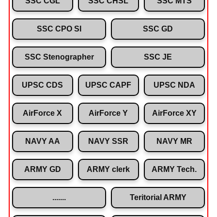
SSC CGL
SSC CHSL
SSC MTS
SSC CPO SI
SSC GD
SSC Stenographer
SSC JE
UPSC CDS
UPSC CAPF
UPSC NDA
AirForce X
AirForce Y
AirForce XY
NAVY AA
NAVY SSR
NAVY MR
ARMY GD
ARMY clerk
ARMY Tech.
.......
Teritorial ARMY