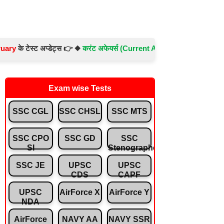
 टेस्ट अप्डेट्स 👉 ◆
करंट अफेयर्स (Current Affairs) -
Test No.- 897 ◆
संव
Exam wise Tests
SSC CGL
SSC CHSL
SSC MTS
SSC CPO
SSC GD
SSC
SI
Stenographer
SSC JE
UPSC
UPSC
CDS
CAPF
UPSC
AirForce X
AirForce Y
NDA
AirForce
NAVY AA
NAVY SSR