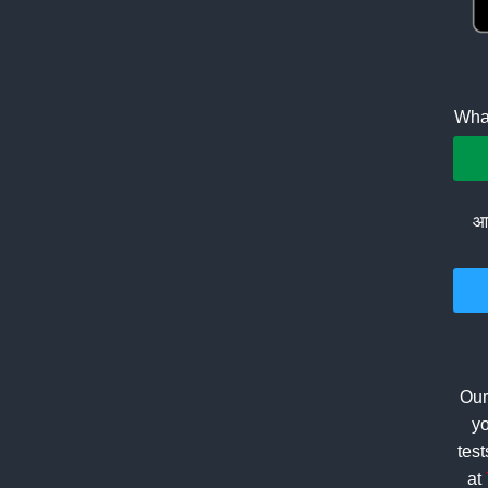
What
आप
Our
yo
tes
at