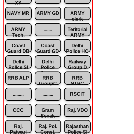
XY
NAVY MR
ARMY GD
ARMY
clerk
ARMY
.......
Teritorial
Tech.
ARMY
Coast
Coast
Delhi
Guard DB
Guard GD
Police HC
Delhi
Delhi
Railway
Police SI
Police
Group D
Const.
RRB ALP
RRB
RRB
GroupC
NTPC
.........
.........
RSCIT
CCC
Gram
Raj. VDO
Sevak
Raj.
Raj. Pol.
Rajasthan
Patwari
Const.
Police SI