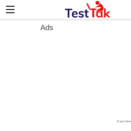
×
Ads
If you fac