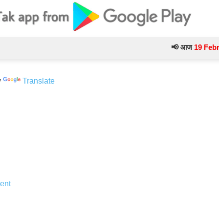
📢 आज
19 February
के
y
Translate
ent