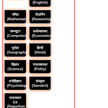
(English)
गणित
रीजनिंग
(Mathematics)
(Reasoning)
कम्प्यूटर
अर्थव्यवस्था
(Computer)
(Economics)
भूगोल
हिन्दी
(Geography)
(Hindi)
विज्ञान
राजव्यवस्था
(Science)
(Polity)
मनोविज्ञान
संस्कृत
(Psychology)
(Sanskrit)
राजस्थान
Gk
(Rajasthan