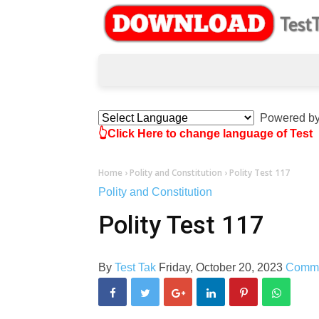
Powered b
👆Click Here to change language of Test
Home
›
Polity and Constitution
›
Polity Test 117
Polity and Constitution
Polity Test 117
By
Test Tak
Friday, October 20, 2023
Comm