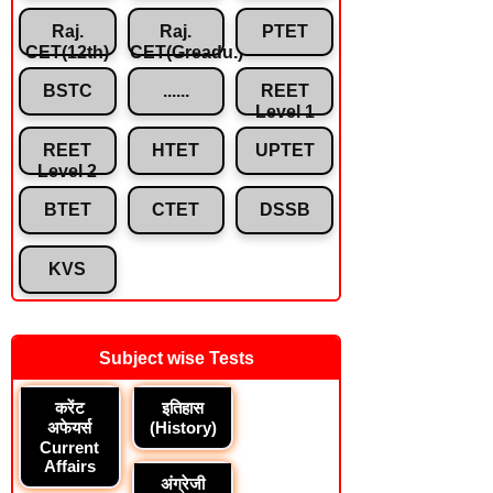
Raj.
Raj.
PTET
CET(12th)
CET(Greadu.)
BSTC
......
REET
Level 1
REET
HTET
UPTET
Level 2
BTET
CTET
DSSB
KVS
Subject wise Tests
करेंट
इतिहास
अफेयर्स
(History)
Current
Affairs
अंग्रेजी