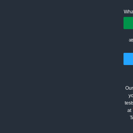
What
आप
Our
yo
tes
at
T