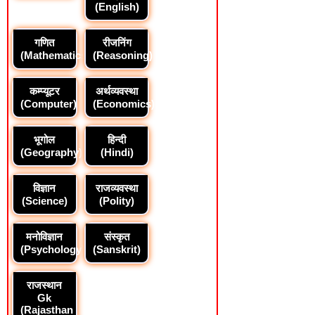
(English)
गणित
रीजनिंग
(Mathematics)
(Reasoning)
कम्प्यूटर
अर्थव्यवस्था
(Computer)
(Economics)
भूगोल
हिन्दी
(Geography)
(Hindi)
विज्ञान
राजव्यवस्था
(Science)
(Polity)
मनोविज्ञान
संस्कृत
(Psychology)
(Sanskrit)
राजस्थान
Gk
(Rajasthan