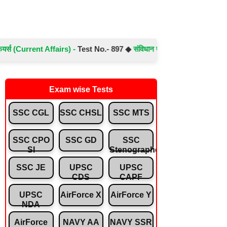
urrent Affairs) -
Test No.- 897 ◆
संविधान एवं राजव्यवस्था (Polity) -
Test N
Exam wise Tests
SSC CGL
SSC CHSL
SSC MTS
SSC CPO
SSC GD
SSC
SI
Stenographer
SSC JE
UPSC
UPSC
CDS
CAPF
UPSC
AirForce X
AirForce Y
NDA
AirForce
NAVY AA
NAVY SSR