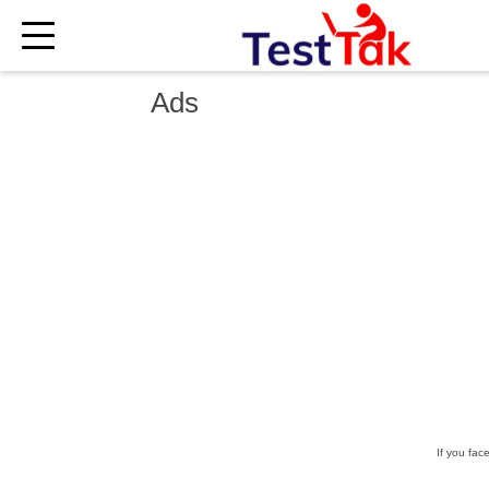
×
Ads
If you fac