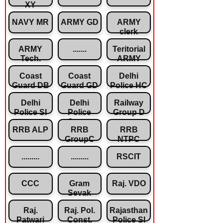
XY
NAVY MR
ARMY GD
ARMY
clerk
ARMY
.......
Teritorial
Tech.
ARMY
Coast
Coast
Delhi
Guard DB
Guard GD
Police HC
Delhi
Delhi
Railway
Police SI
Police
Group D
Const.
RRB ALP
RRB
RRB
GroupC
NTPC
.........
.........
RSCIT
CCC
Gram
Raj. VDO
Sevak
Raj.
Raj. Pol.
Rajasthan
Patwari
Const.
Police SI