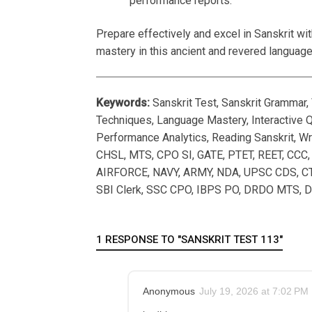
performance reports.
Prepare effectively and excel in Sanskrit wit
mastery in this ancient and revered language
Keywords:
Sanskrit Test, Sanskrit Grammar, V
Techniques, Language Mastery, Interactive Q
Performance Analytics, Reading Sanskrit, Wri
CHSL, MTS, CPO SI, GATE, PTET, REET, CC
AIRFORCE, NAVY, ARMY, NDA, UPSC CDS, CT
SBI Clerk, SSC CPO, IBPS PO, DRDO MTS, DR
1 RESPONSE TO "SANSKRIT TEST 113"
Anonymous
July 19, 2026 at 7:02 PM