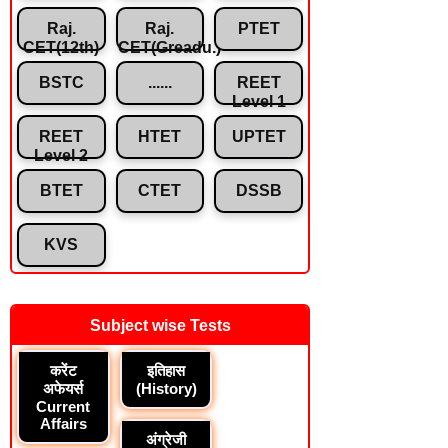
Raj.
Raj.
PTET
CET(12th)
CET(Greadu.)
BSTC
......
REET
Level 1
REET
HTET
UPTET
Level 2
BTET
CTET
DSSB
KVS
Subject wise Tests
करेंट
इतिहास
अफेयर्स
(History)
Current
Affairs
अंग्रेजी