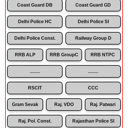
Coast Guard DB
Coast Guard GD
Delhi Police HC
Delhi Police SI
Delhi Police Const.
Railway Group D
RRB ALP
RRB GroupC
RRB NTPC
.........
.........
RSCIT
CCC
Gram Sevak
Raj. VDO
Raj. Patwari
Raj. Pol. Const.
Rajasthan Police SI