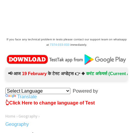
If you face any technical problem in tests please contact our support team on whatsapp
at
7374-033-033
immediately.
📢 आज
19 February
के टेस्ट अप्डेट्स 👉 ◆
करंट अफेयर्स (Current Affairs
Powered by
Translate
👆Click Here to change language of Test
Home
›
Geography
›
Geography