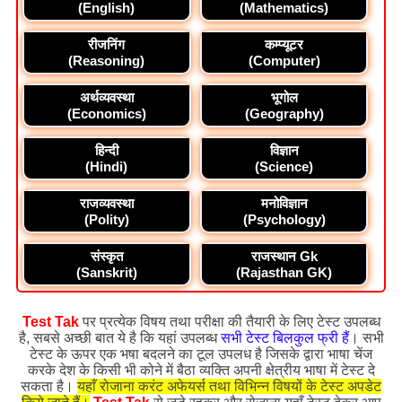
(English)
(Mathematics)
रीजनिंग
कम्प्यूटर
(Reasoning)
(Computer)
अर्थव्यवस्था
भूगोल
(Economics)
(Geography)
हिन्दी
विज्ञान
(Hindi)
(Science)
राजव्यवस्था
मनोविज्ञान
(Polity)
(Psychology)
संस्कृत
राजस्थान Gk
(Sanskrit)
(Rajasthan GK)
Test Tak
पर प्रत्येक विषय तथा परीक्षा की तैयारी के लिए टेस्ट उपलब्ध
है, सबसे अच्छी बात ये है कि यहां उपलब्ध
सभी टेस्ट बिलकुल फ्री हैं
। सभी
टेस्ट के ऊपर एक भषा बदलने का टूल उपलध है जिसके द्वारा भाषा चेंज
करके देश के किसी भी कोने में बैठा व्यक्ति अपनी क्षेत्रीय भाषा में टेस्ट दे
सकता है।
यहाँ रोजाना करंट अफेयर्स तथा विभिन्न विषयों के टेस्ट अपडेट