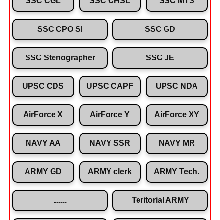
SSC CGL
SSC CHSL
SSC MTS
SSC CPO SI
SSC GD
SSC Stenographer
SSC JE
UPSC CDS
UPSC CAPF
UPSC NDA
AirForce X
AirForce Y
AirForce XY
NAVY AA
NAVY SSR
NAVY MR
ARMY GD
ARMY clerk
ARMY Tech.
.......
Teritorial ARMY