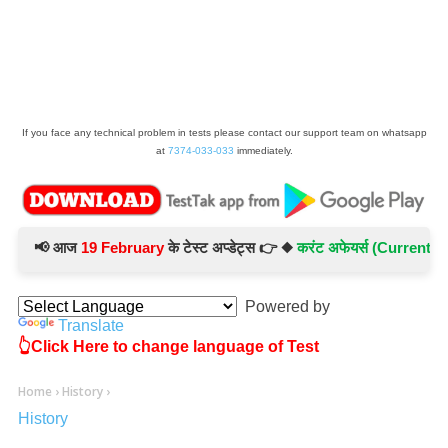
If you face any technical problem in tests please contact our support team on whatsapp
at
7374-033-033
immediately.
📢 आज
19 February
के टेस्ट अप्डेट्स 👉 ◆
करंट अफेयर्स (Current Affair
Powered by
Translate
👆Click Here to change language of Test
Home
›
History
›
History