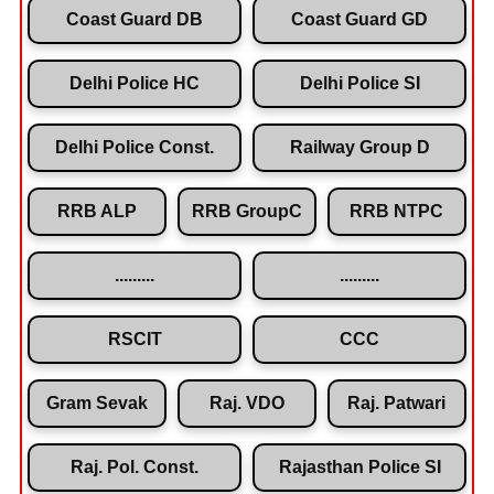
Coast Guard DB
Coast Guard GD
Delhi Police HC
Delhi Police SI
Delhi Police Const.
Railway Group D
RRB ALP
RRB GroupC
RRB NTPC
.........
.........
RSCIT
CCC
Gram Sevak
Raj. VDO
Raj. Patwari
Raj. Pol. Const.
Rajasthan Police SI