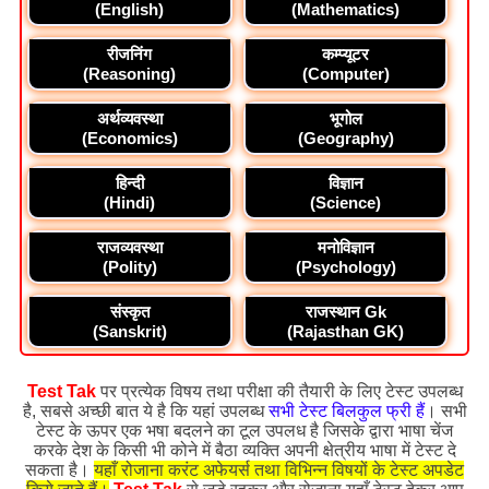
(English)
(Mathematics)
रीजनिंग
कम्प्यूटर
(Reasoning)
(Computer)
अर्थव्यवस्था
भूगोल
(Economics)
(Geography)
हिन्दी
विज्ञान
(Hindi)
(Science)
राजव्यवस्था
मनोविज्ञान
(Polity)
(Psychology)
संस्कृत
राजस्थान Gk
(Sanskrit)
(Rajasthan GK)
Test Tak
पर प्रत्येक विषय तथा परीक्षा की तैयारी के लिए टेस्ट उपलब्ध
है, सबसे अच्छी बात ये है कि यहां उपलब्ध
सभी टेस्ट बिलकुल फ्री हैं
। सभी
टेस्ट के ऊपर एक भषा बदलने का टूल उपलध है जिसके द्वारा भाषा चेंज
करके देश के किसी भी कोने में बैठा व्यक्ति अपनी क्षेत्रीय भाषा में टेस्ट दे
सकता है।
यहाँ रोजाना करंट अफेयर्स तथा विभिन्न विषयों के टेस्ट अपडेट