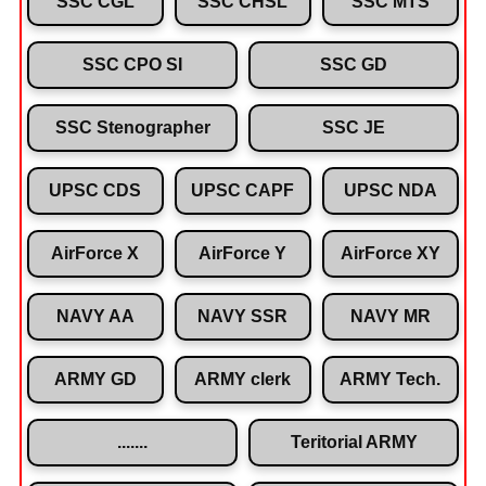
SSC CGL
SSC CHSL
SSC MTS
SSC CPO SI
SSC GD
SSC Stenographer
SSC JE
UPSC CDS
UPSC CAPF
UPSC NDA
AirForce X
AirForce Y
AirForce XY
NAVY AA
NAVY SSR
NAVY MR
ARMY GD
ARMY clerk
ARMY Tech.
.......
Teritorial ARMY