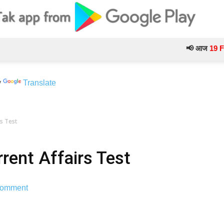
📢 आज
19 Februar
y
Translate
rs Test
rent Affairs Test
Comment