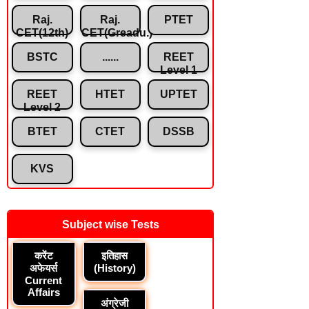
Raj.
Raj.
PTET
CET(12th)
CET(Greadu.)
BSTC
......
REET
Level 1
REET
HTET
UPTET
Level 2
BTET
CTET
DSSB
KVS
Subject wise Tests
करेंट
इतिहास
अफेयर्स
(History)
Current
Affairs
अंग्रेजी