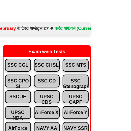
y
के टेस्ट अप्डेट्स 👉 ◆
करंट अफेयर्स (Current Affairs) -
Test No.- 897 ◆
Exam wise Tests
SSC CGL
SSC CHSL
SSC MTS
SSC CPO
SSC GD
SSC
SI
Stenographer
SSC JE
UPSC
UPSC
CDS
CAPF
UPSC
AirForce X
AirForce Y
NDA
AirForce
NAVY AA
NAVY SSR