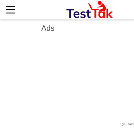
×
Ads
If you fac