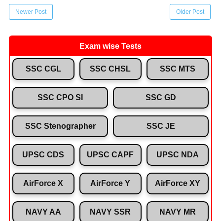
Newer Post
Older Post
Exam wise Tests
SSC CGL
SSC CHSL
SSC MTS
SSC CPO SI
SSC GD
SSC Stenographer
SSC JE
UPSC CDS
UPSC CAPF
UPSC NDA
AirForce X
AirForce Y
AirForce XY
NAVY AA
NAVY SSR
NAVY MR