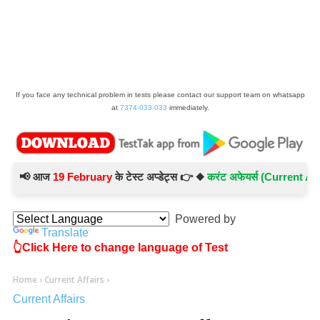
If you face any technical problem in tests please contact our support team on whatsapp
at
7374-033-033
immediately.
📢 आज
19 February
के टेस्ट अप्डेट्स 👉 ◆
करंट अफेयर्स (Current Affairs
Powered by
Translate
👆Click Here to change language of Test
Home
›
Current Affairs
›
Current Affairs