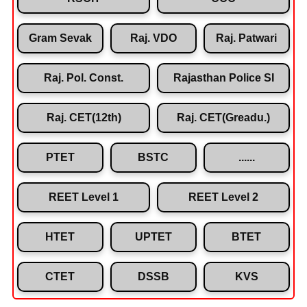
Gram Sevak
Raj. VDO
Raj. Patwari
Raj. Pol. Const.
Rajasthan Police SI
Raj. CET(12th)
Raj. CET(Greadu.)
PTET
BSTC
......
REET Level 1
REET Level 2
HTET
UPTET
BTET
CTET
DSSB
KVS