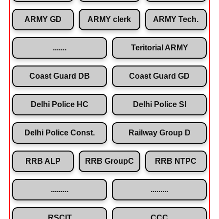
ARMY GD
ARMY clerk
ARMY Tech.
.......
Teritorial ARMY
Coast Guard DB
Coast Guard GD
Delhi Police HC
Delhi Police SI
Delhi Police Const.
Railway Group D
RRB ALP
RRB GroupC
RRB NTPC
.........
.........
RSCIT
CCC