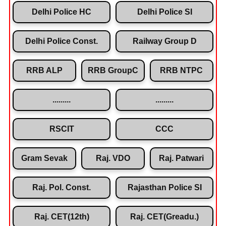
Delhi Police HC
Delhi Police SI
Delhi Police Const.
Railway Group D
RRB ALP
RRB GroupC
RRB NTPC
.........
.........
RSCIT
CCC
Gram Sevak
Raj. VDO
Raj. Patwari
Raj. Pol. Const.
Rajasthan Police SI
Raj. CET(12th)
Raj. CET(Greadu.)