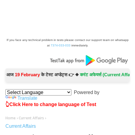
If you face any technical problem in tests please contact our support team on whatsapp
at
7374-033-033
immediately.
 आज
19 February
के टेस्ट अप्डेट्स 👉 ◆
करंट अफेयर्स (Current Affairs) -
T
Powered by
Translate
👆Click Here to change language of Test
Home
›
Current Affairs
›
Current Affairs