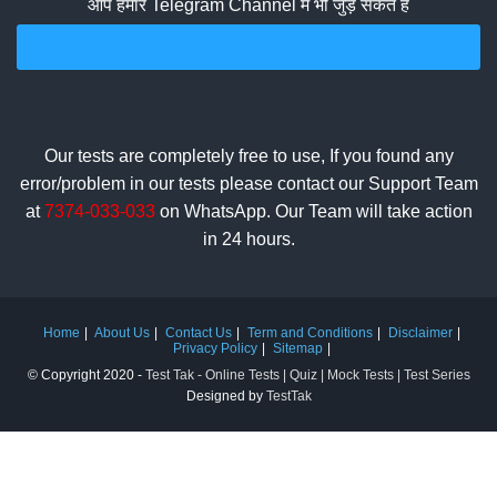
आप हमारे Telegram Channel में भी जुड़ सकते हैं
Join Telegram Channel
Our tests are completely free to use, If you found any
error/problem in our tests please contact our Support Team
at
7374-033-033
on WhatsApp. Our Team will take action
in 24 hours.
Home
About Us
Contact Us
Term and Conditions
Disclaimer
Privacy Policy
Sitemap
© Copyright 2020 -
Test Tak - Online Tests | Quiz | Mock Tests | Test Series
Designed by
TestTak