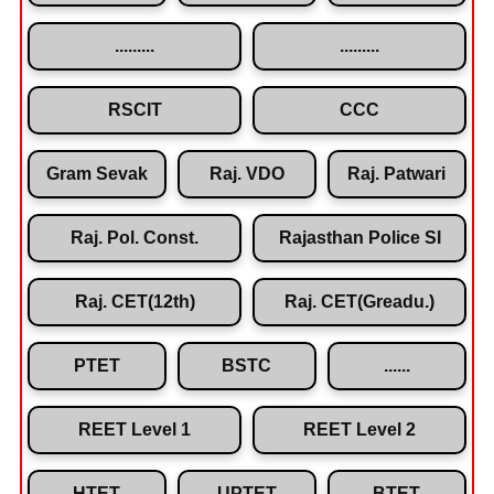
.........
.........
RSCIT
CCC
Gram Sevak
Raj. VDO
Raj. Patwari
Raj. Pol. Const.
Rajasthan Police SI
Raj. CET(12th)
Raj. CET(Greadu.)
PTET
BSTC
......
REET Level 1
REET Level 2
HTET
UPTET
BTET