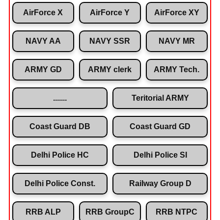
AirForce X
AirForce Y
AirForce XY
NAVY AA
NAVY SSR
NAVY MR
ARMY GD
ARMY clerk
ARMY Tech.
.......
Teritorial ARMY
Coast Guard DB
Coast Guard GD
Delhi Police HC
Delhi Police SI
Delhi Police Const.
Railway Group D
RRB ALP
RRB GroupC
RRB NTPC