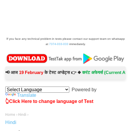
If you face any technical problem in tests please contact our support team on whatsapp
at
7374-033-033
immediately.
 आज
19 February
के टेस्ट अप्डेट्स 👉 ◆
करंट अफेयर्स (Current Affairs) 
Powered by
Translate
👆Click Here to change language of Test
Home
›
Hindi
›
Hindi