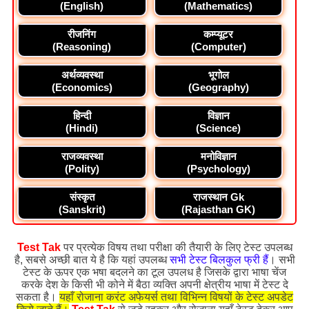
(English)
(Mathematics)
रीजनिंग
कम्प्यूटर
(Reasoning)
(Computer)
अर्थव्यवस्था
भूगोल
(Economics)
(Geography)
हिन्दी
विज्ञान
(Hindi)
(Science)
राजव्यवस्था
मनोविज्ञान
(Polity)
(Psychology)
संस्कृत
राजस्थान Gk
(Sanskrit)
(Rajasthan GK)
Test Tak
पर प्रत्येक विषय तथा परीक्षा की तैयारी के लिए टेस्ट उपलब्ध
है, सबसे अच्छी बात ये है कि यहां उपलब्ध
सभी टेस्ट बिलकुल फ्री हैं
। सभी
टेस्ट के ऊपर एक भषा बदलने का टूल उपलध है जिसके द्वारा भाषा चेंज
करके देश के किसी भी कोने में बैठा व्यक्ति अपनी क्षेत्रीय भाषा में टेस्ट दे
सकता है।
यहाँ रोजाना करंट अफेयर्स तथा विभिन्न विषयों के टेस्ट अपडेट