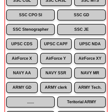
SSC CGL
SSC CHSL
SSC MTS
SSC CPO SI
SSC GD
SSC Stenographer
SSC JE
UPSC CDS
UPSC CAPF
UPSC NDA
AirForce X
AirForce Y
AirForce XY
NAVY AA
NAVY SSR
NAVY MR
ARMY GD
ARMY clerk
ARMY Tech.
.......
Teritorial ARMY