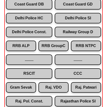
Coast Guard DB
Coast Guard GD
Delhi Police HC
Delhi Police SI
Delhi Police Const.
Railway Group D
RRB ALP
RRB GroupC
RRB NTPC
.........
.........
RSCIT
CCC
Gram Sevak
Raj. VDO
Raj. Patwari
Raj. Pol. Const.
Rajasthan Police SI