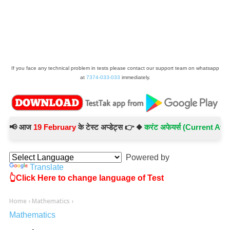
If you face any technical problem in tests please contact our support team on whatsapp
at
7374-033-033
immediately.
 आज
19 February
के टेस्ट अप्डेट्स 👉 ◆
करंट अफेयर्स (Current Affairs) 
Powered by
Translate
👆Click Here to change language of Test
Home
›
Mathematics
›
Mathematics