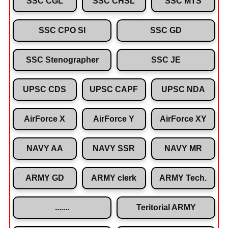
SSC CGL
SSC CHSL
SSC MTS
SSC CPO SI
SSC GD
SSC Stenographer
SSC JE
UPSC CDS
UPSC CAPF
UPSC NDA
AirForce X
AirForce Y
AirForce XY
NAVY AA
NAVY SSR
NAVY MR
ARMY GD
ARMY clerk
ARMY Tech.
.......
Teritorial ARMY