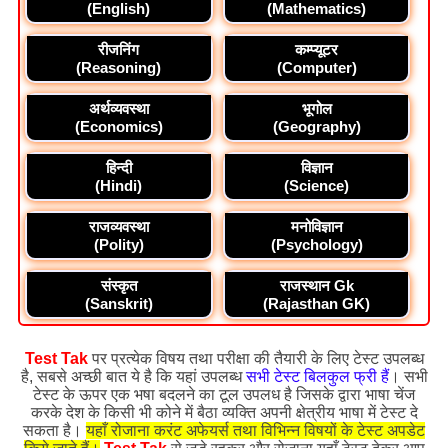
(English)
(Mathematics)
रीजनिंग
कम्प्यूटर
(Reasoning)
(Computer)
अर्थव्यवस्था
भूगोल
(Economics)
(Geography)
हिन्दी
विज्ञान
(Hindi)
(Science)
राजव्यवस्था
मनोविज्ञान
(Polity)
(Psychology)
संस्कृत
राजस्थान Gk
(Sanskrit)
(Rajasthan GK)
Test Tak
पर प्रत्येक विषय तथा परीक्षा की तैयारी के लिए टेस्ट उपलब्ध
है, सबसे अच्छी बात ये है कि यहां उपलब्ध
सभी टेस्ट बिलकुल फ्री हैं
। सभी
टेस्ट के ऊपर एक भषा बदलने का टूल उपलध है जिसके द्वारा भाषा चेंज
करके देश के किसी भी कोने में बैठा व्यक्ति अपनी क्षेत्रीय भाषा में टेस्ट दे
सकता है।
यहाँ रोजाना करंट अफेयर्स तथा विभिन्न विषयों के टेस्ट अपडेट