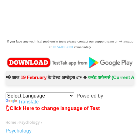
If you face any technical problem in tests please contact our support team on whatsapp
at
7374-033-033
immediately.
📢 आज
19 February
के टेस्ट अप्डेट्स 👉 ◆
करंट अफेयर्स (Current Affairs) 
Powered by
Translate
👆Click Here to change language of Test
Home
›
Psychology
›
Psychology