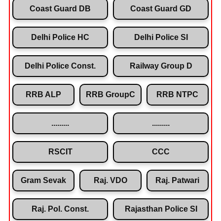
Coast Guard DB
Coast Guard GD
Delhi Police HC
Delhi Police SI
Delhi Police Const.
Railway Group D
RRB ALP
RRB GroupC
RRB NTPC
.........
.........
RSCIT
CCC
Gram Sevak
Raj. VDO
Raj. Patwari
Raj. Pol. Const.
Rajasthan Police SI