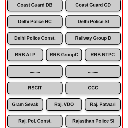
Coast Guard DB
Coast Guard GD
Delhi Police HC
Delhi Police SI
Delhi Police Const.
Railway Group D
RRB ALP
RRB GroupC
RRB NTPC
.........
.........
RSCIT
CCC
Gram Sevak
Raj. VDO
Raj. Patwari
Raj. Pol. Const.
Rajasthan Police SI