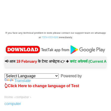
If you face any technical problem in tests please contact our support team on whatsapp
at
7374-033-033
immediately.
📢 आज
19 February
के टेस्ट अप्डेट्स 👉 ◆
करंट अफेयर्स (Current Affairs) 
Powered by
Translate
👆Click Here to change language of Test
Home
›
computer
›
computer