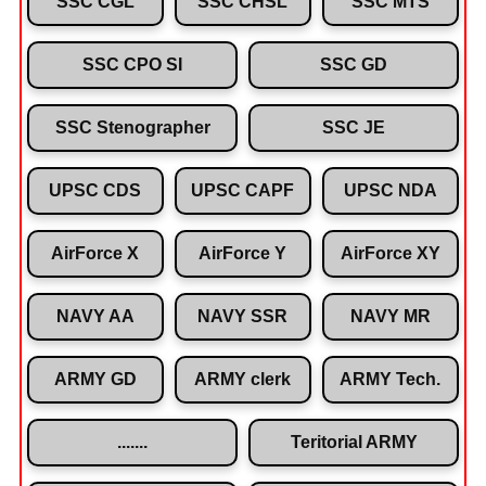
SSC CGL
SSC CHSL
SSC MTS
SSC CPO SI
SSC GD
SSC Stenographer
SSC JE
UPSC CDS
UPSC CAPF
UPSC NDA
AirForce X
AirForce Y
AirForce XY
NAVY AA
NAVY SSR
NAVY MR
ARMY GD
ARMY clerk
ARMY Tech.
.......
Teritorial ARMY