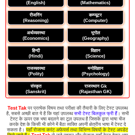
(English)
(Mathematics)
रीजनिंग
कम्प्यूटर
(Reasoning)
(Computer)
अर्थव्यवस्था
भूगोल
(Economics)
(Geography)
हिन्दी
विज्ञान
(Hindi)
(Science)
राजव्यवस्था
मनोविज्ञान
(Polity)
(Psychology)
संस्कृत
राजस्थान Gk
(Sanskrit)
(Rajasthan GK)
Test Tak
पर प्रत्येक विषय तथा परीक्षा की तैयारी के लिए टेस्ट उपलब्ध
है, सबसे अच्छी बात ये है कि यहां उपलब्ध
सभी टेस्ट बिलकुल फ्री हैं
। सभी
टेस्ट के ऊपर एक भषा बदलने का टूल उपलध है जिसके द्वारा भाषा चेंज
करके देश के किसी भी कोने में बैठा व्यक्ति अपनी क्षेत्रीय भाषा में टेस्ट दे
सकता है।
यहाँ रोजाना करंट अफेयर्स तथा विभिन्न विषयों के टेस्ट अपडेट