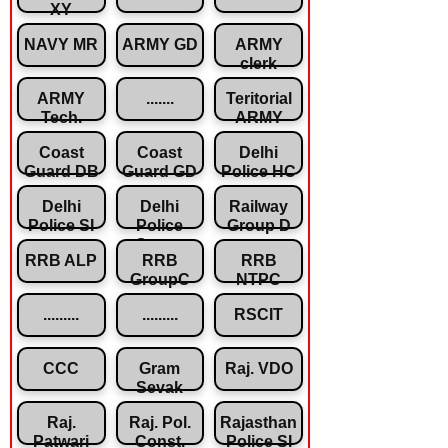
XY
NAVY MR
ARMY GD
ARMY
clerk
ARMY
.......
Teritorial
Tech.
ARMY
Coast
Coast
Delhi
Guard DB
Guard GD
Police HC
Delhi
Delhi
Railway
Police SI
Police
Group D
Const.
RRB ALP
RRB
RRB
GroupC
NTPC
.........
.........
RSCIT
CCC
Gram
Raj. VDO
Sevak
Raj.
Raj. Pol.
Rajasthan
Patwari
Const.
Police SI