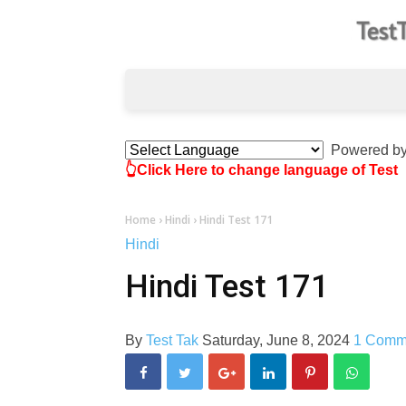
Powered b
👆Click Here to change language of Test
Home
›
Hindi
›
Hindi Test 171
Hindi
Hindi Test 171
By
Test Tak
Saturday, June 8, 2024
1 Comm