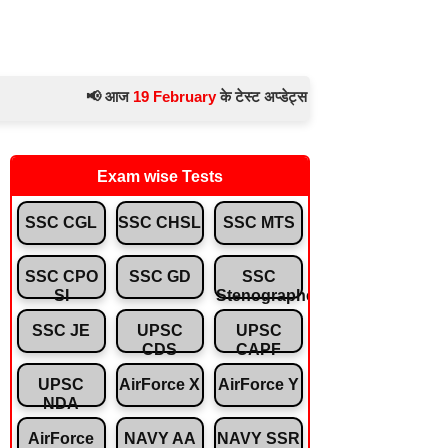
📢 आज
19 February
के टेस्ट अप्डेट्स 👉 ◆
करंट अफेयर्स (Current A
Exam wise Tests
SSC CGL
SSC CHSL
SSC MTS
SSC CPO
SSC GD
SSC
SI
Stenographer
SSC JE
UPSC
UPSC
CDS
CAPF
UPSC
AirForce X
AirForce Y
NDA
AirForce
NAVY AA
NAVY SSR