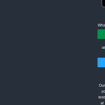
What
आप
Our
yo
tes
at