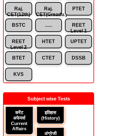
Raj.
Raj.
PTET
CET(12th)
CET(Greadu.)
BSTC
......
REET
Level 1
REET
HTET
UPTET
Level 2
BTET
CTET
DSSB
KVS
Subject wise Tests
करेंट
इतिहास
अफेयर्स
(History)
Current
Affairs
अंग्रेजी