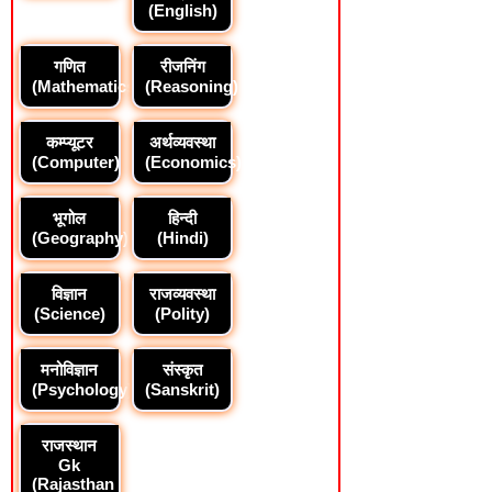
(English)
गणित
रीजनिंग
(Mathematics)
(Reasoning)
कम्प्यूटर
अर्थव्यवस्था
(Computer)
(Economics)
भूगोल
हिन्दी
(Geography)
(Hindi)
विज्ञान
राजव्यवस्था
(Science)
(Polity)
मनोविज्ञान
संस्कृत
(Psychology)
(Sanskrit)
राजस्थान
Gk
(Rajasthan