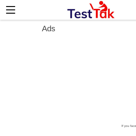
×
Ads
If you fac