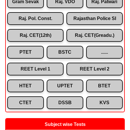
Gram Sevak
Raj. VDO
Raj. Patwari
Raj. Pol. Const.
Rajasthan Police SI
Raj. CET(12th)
Raj. CET(Greadu.)
PTET
BSTC
......
REET Level 1
REET Level 2
HTET
UPTET
BTET
CTET
DSSB
KVS
Subject wise Tests