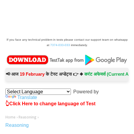
If you face any technical problem in tests please contact our support team on whatsapp
at
7374-033-033
immediately.
 आज
19 February
के टेस्ट अप्डेट्स 👉 ◆
करंट अफेयर्स (Current Affairs) 
Powered by
Translate
👆Click Here to change language of Test
Home
›
Reasoning
›
Reasoning