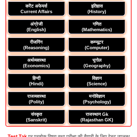
करेंट अफेयर्स
इतिहास
Current Affairs
(History)
अंग्रेजी
गणित
(English)
(Mathematics)
रीजनिंग
कम्प्यूटर
(Reasoning)
(Computer)
अर्थव्यवस्था
भूगोल
(Economics)
(Geography)
हिन्दी
विज्ञान
(Hindi)
(Science)
राजव्यवस्था
मनोविज्ञान
(Polity)
(Psychology)
संस्कृत
राजस्थान Gk
(Sanskrit)
(Rajasthan GK)
Test Tak
पर प्रत्येक विषय तथा परीक्षा की तैयारी के लिए टेस्ट उपलब्ध