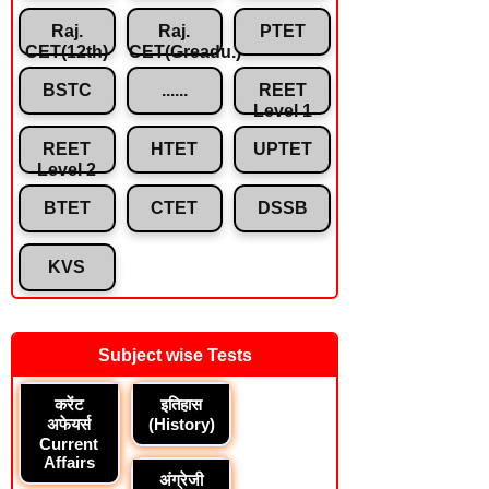
Raj.
Raj.
PTET
CET(12th)
CET(Greadu.)
BSTC
......
REET
Level 1
REET
HTET
UPTET
Level 2
BTET
CTET
DSSB
KVS
Subject wise Tests
करेंट
इतिहास
अफेयर्स
(History)
Current
Affairs
अंग्रेजी