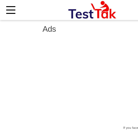
×
Ads
If you fac