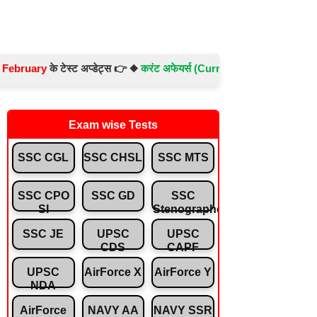
ry
के टेस्ट अप्डेट्स 👉 ◆
करंट अफेयर्स (Current Affairs) -
Test No.- 897
Exam wise Tests
SSC CGL
SSC CHSL
SSC MTS
SSC CPO
SSC GD
SSC
SI
Stenographer
SSC JE
UPSC
UPSC
CDS
CAPF
UPSC
AirForce X
AirForce Y
NDA
AirForce
NAVY AA
NAVY SSR