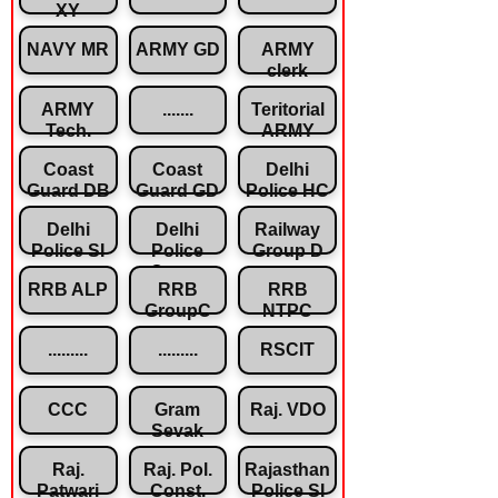
XY
NAVY MR
ARMY GD
ARMY
clerk
ARMY
.......
Teritorial
Tech.
ARMY
Coast
Coast
Delhi
Guard DB
Guard GD
Police HC
Delhi
Delhi
Railway
Police SI
Police
Group D
Const.
RRB ALP
RRB
RRB
GroupC
NTPC
.........
.........
RSCIT
CCC
Gram
Raj. VDO
Sevak
Raj.
Raj. Pol.
Rajasthan
Patwari
Const.
Police SI