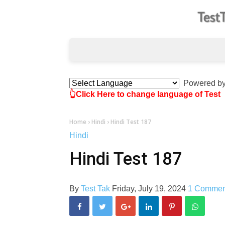
Powered b
👆Click Here to change language of Test
Home
›
Hindi
›
Hindi Test 187
Hindi
Hindi Test 187
By
Test Tak
Friday, July 19, 2024
1 Commen