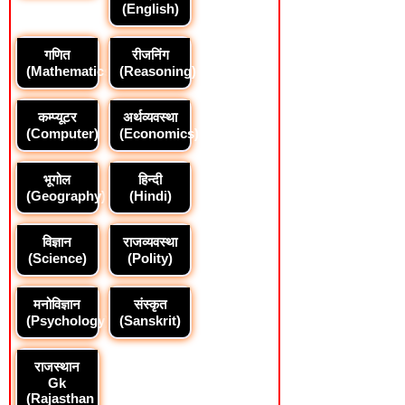
(English)
गणित
रीजनिंग
(Mathematics)
(Reasoning)
कम्प्यूटर
अर्थव्यवस्था
(Computer)
(Economics)
भूगोल
हिन्दी
(Geography)
(Hindi)
विज्ञान
राजव्यवस्था
(Science)
(Polity)
मनोविज्ञान
संस्कृत
(Psychology)
(Sanskrit)
राजस्थान
Gk
(Rajasthan