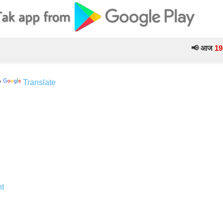
📢 आज
19 Februa
y
Translate
t