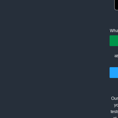
What
आप
Our
yo
tes