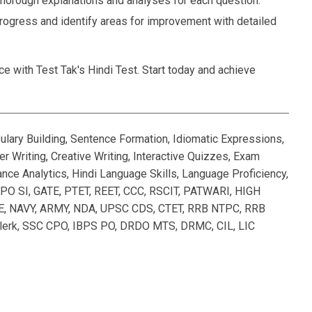
thorough explanations and analyses for each question.
rogress and identify areas for improvement with detailed
e with Test Tak's Hindi Test. Start today and achieve
ulary Building, Sentence Formation, Idiomatic Expressions,
 Writing, Creative Writing, Interactive Quizzes, Exam
nce Analytics, Hindi Language Skills, Language Proficiency,
PO SI, GATE, PTET, REET, CCC, RSCIT, PATWARI, HIGH
 NAVY, ARMY, NDA, UPSC CDS, CTET, RRB NTPC, RRB
lerk, SSC CPO, IBPS PO, DRDO MTS, DRMC, CIL, LIC