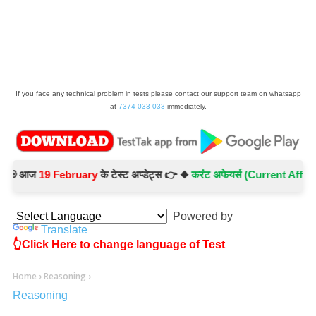
If you face any technical problem in tests please contact our support team on whatsapp
at
7374-033-033
immediately.
 आज
19 February
के टेस्ट अप्डेट्स 👉 ◆
करंट अफेयर्स (Current Affairs) -
T
Powered by
Translate
👆Click Here to change language of Test
Home
›
Reasoning
›
Reasoning