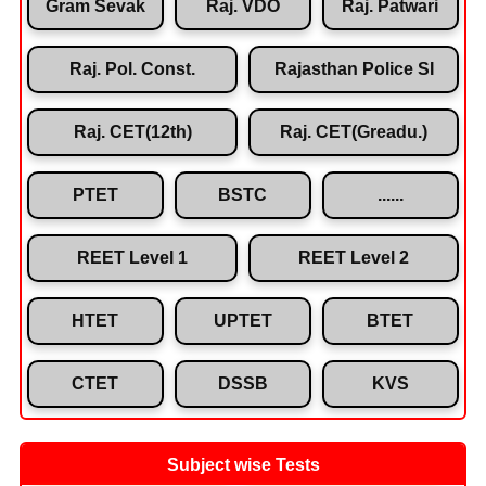
Gram Sevak
Raj. VDO
Raj. Patwari
Raj. Pol. Const.
Rajasthan Police SI
Raj. CET(12th)
Raj. CET(Greadu.)
PTET
BSTC
......
REET Level 1
REET Level 2
HTET
UPTET
BTET
CTET
DSSB
KVS
Subject wise Tests