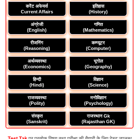
करेंट अफेयर्स
इतिहास
Current Affairs
(History)
अंग्रेजी
गणित
(English)
(Mathematics)
रीजनिंग
कम्प्यूटर
(Reasoning)
(Computer)
अर्थव्यवस्था
भूगोल
(Economics)
(Geography)
हिन्दी
विज्ञान
(Hindi)
(Science)
राजव्यवस्था
मनोविज्ञान
(Polity)
(Psychology)
संस्कृत
राजस्थान Gk
(Sanskrit)
(Rajasthan GK)
Test Tak
पर प्रत्येक विषय तथा परीक्षा की तैयारी के लिए टेस्ट उपलब्ध