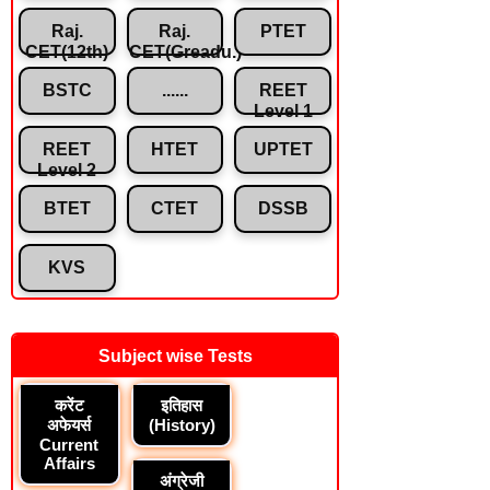
Raj.
Raj.
PTET
CET(12th)
CET(Greadu.)
BSTC
......
REET
Level 1
REET
HTET
UPTET
Level 2
BTET
CTET
DSSB
KVS
Subject wise Tests
करेंट
इतिहास
अफेयर्स
(History)
Current
Affairs
अंग्रेजी