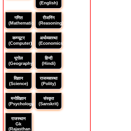
(English)
गणित
रीजनिंग
(Mathematics)
(Reasoning)
कम्प्यूटर
अर्थव्यवस्था
(Computer)
(Economics)
भूगोल
हिन्दी
(Geography)
(Hindi)
विज्ञान
राजव्यवस्था
(Science)
(Polity)
मनोविज्ञान
संस्कृत
(Psychology)
(Sanskrit)
राजस्थान
Gk
(Rajasthan