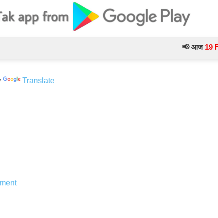
📢 आज
19 February
y
Translate
ment