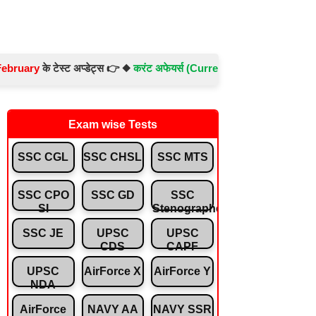
के टेस्ट अप्डेट्स 👉 ◆
करंट अफेयर्स (Current Affairs) -
Test No.- 897 ◆
Exam wise Tests
SSC CGL
SSC CHSL
SSC MTS
SSC CPO
SSC GD
SSC
SI
Stenographer
SSC JE
UPSC
UPSC
CDS
CAPF
UPSC
AirForce X
AirForce Y
NDA
AirForce
NAVY AA
NAVY SSR