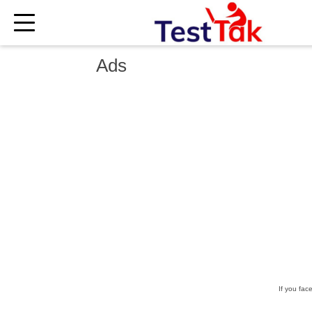
×
Ads
If you fac