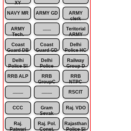
XY
NAVY MR
ARMY GD
ARMY
clerk
ARMY
.......
Teritorial
Tech.
ARMY
Coast
Coast
Delhi
Guard DB
Guard GD
Police HC
Delhi
Delhi
Railway
Police SI
Police
Group D
Const.
RRB ALP
RRB
RRB
GroupC
NTPC
.........
.........
RSCIT
CCC
Gram
Raj. VDO
Sevak
Raj.
Raj. Pol.
Rajasthan
Patwari
Const.
Police SI