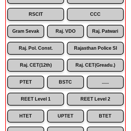
RSCIT
CCC
Gram Sevak
Raj. VDO
Raj. Patwari
Raj. Pol. Const.
Rajasthan Police SI
Raj. CET(12th)
Raj. CET(Greadu.)
PTET
BSTC
......
REET Level 1
REET Level 2
HTET
UPTET
BTET