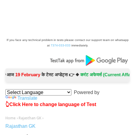
If you face any technical problem in tests please contact our support team on whatsapp
at
7374-033-033
immediately.
आज
19 February
के टेस्ट अप्डेट्स 👉 ◆
करंट अफेयर्स (Current Affairs) -
Te
Powered by
Translate
👆Click Here to change language of Test
Home
›
Rajasthan GK
›
Rajasthan GK