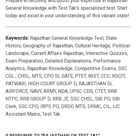
Prepare effectively and boost your expertise in Rajasthan
General Knowledge with Test Tak's specialized test. Start
today and excel in your understanding of this vibrant state!
Keywords:
Rajasthan General Knowledge Test, State
History, Geography of Rajasthan, Cultural Heritage, Political
Landscape, Current Affairs Rajasthan, Interactive Quizzes,
Exam Preparation, Detailed Explanations, Performance
Analytics, Rajasthan Knowledge, Competitive Exams, SSC
CGL , CHSL, MTS, CPO SI, GATE, PTET, REET, CCC, RSCIT,
PATWARI, HIGH COURT GROUP D, RAJASTHAN SI,
AIRFORCE, NAVY, ARMY, NDA, UPSC CDS, CTET, RRB
NTPC, RRB GROUP D, RRB JE, SSC CHSL, SBI PO, SBI
Clerk, SSC CPO, IBPS PO, DRDO MTS, DRMC, CIL, LIC
Assistant Mains, Test Tak.
0 RESPONSE TO "RAJASTHAN GK TEST 181"