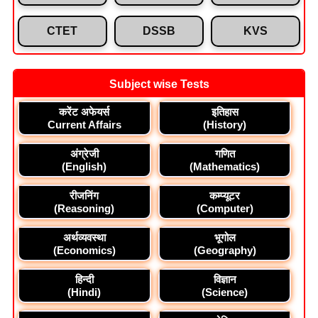
CTET
DSSB
KVS
Subject wise Tests
करेंट अफेयर्स
इतिहास
Current Affairs
(History)
अंग्रेजी
गणित
(English)
(Mathematics)
रीजनिंग
कम्प्यूटर
(Reasoning)
(Computer)
अर्थव्यवस्था
भूगोल
(Economics)
(Geography)
हिन्दी
विज्ञान
(Hindi)
(Science)