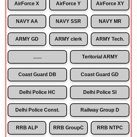
AirForce X
AirForce Y
AirForce XY
NAVY AA
NAVY SSR
NAVY MR
ARMY GD
ARMY clerk
ARMY Tech.
.......
Teritorial ARMY
Coast Guard DB
Coast Guard GD
Delhi Police HC
Delhi Police SI
Delhi Police Const.
Railway Group D
RRB ALP
RRB GroupC
RRB NTPC