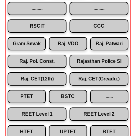
.........
.........
RSCIT
CCC
Gram Sevak
Raj. VDO
Raj. Patwari
Raj. Pol. Const.
Rajasthan Police SI
Raj. CET(12th)
Raj. CET(Greadu.)
PTET
BSTC
......
REET Level 1
REET Level 2
HTET
UPTET
BTET