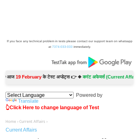
If you face any technical problem in tests please contact our support team on whatsapp
at
7374-033-033
immediately.
आज
19 February
के टेस्ट अप्डेट्स 👉 ◆
करंट अफेयर्स (Current Affairs) -
Te
Powered by
Translate
👆Click Here to change language of Test
Home
›
Current Affairs
›
Current Affairs