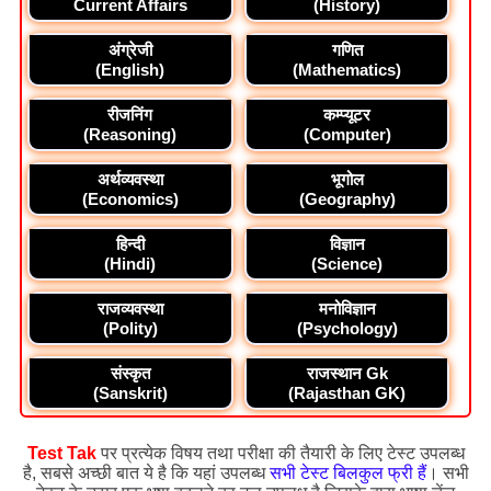
Current Affairs
(History)
अंग्रेजी
गणित
(English)
(Mathematics)
रीजनिंग
कम्प्यूटर
(Reasoning)
(Computer)
अर्थव्यवस्था
भूगोल
(Economics)
(Geography)
हिन्दी
विज्ञान
(Hindi)
(Science)
राजव्यवस्था
मनोविज्ञान
(Polity)
(Psychology)
संस्कृत
राजस्थान Gk
(Sanskrit)
(Rajasthan GK)
Test Tak
पर प्रत्येक विषय तथा परीक्षा की तैयारी के लिए टेस्ट उपलब्ध
है, सबसे अच्छी बात ये है कि यहां उपलब्ध
सभी टेस्ट बिलकुल फ्री हैं
। सभी