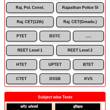
Raj. Pol. Const.
Rajasthan Police SI
Raj. CET(12th)
Raj. CET(Greadu.)
PTET
BSTC
......
REET Level 1
REET Level 2
HTET
UPTET
BTET
CTET
DSSB
KVS
Subject wise Tests
करेंट अफेयर्स
इतिहास