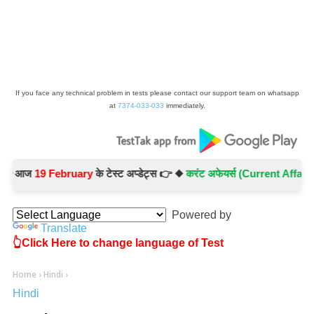
If you face any technical problem in tests please contact our support team on whatsapp
at
7374-033-033
immediately.
आज
19 February
के टेस्ट अप्डेट्स 👉 ◆
करंट अफेयर्स (Current Affairs) -
Te
Powered by
Translate
👆Click Here to change language of Test
Home
›
Hindi
›
Hindi