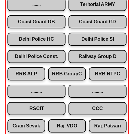
.......
Teritorial ARMY
Coast Guard DB
Coast Guard GD
Delhi Police HC
Delhi Police SI
Delhi Police Const.
Railway Group D
RRB ALP
RRB GroupC
RRB NTPC
.........
.........
RSCIT
CCC
Gram Sevak
Raj. VDO
Raj. Patwari