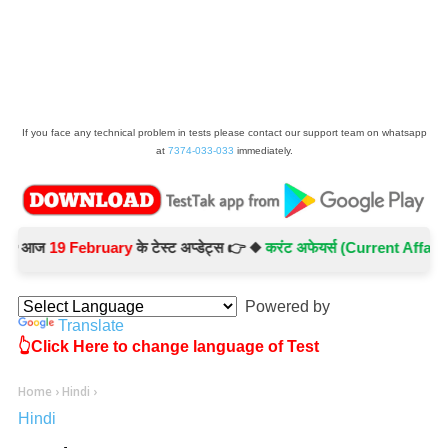
If you face any technical problem in tests please contact our support team on whatsapp
at
7374-033-033
immediately.
आज
19 February
के टेस्ट अप्डेट्स 👉 ◆
करंट अफेयर्स (Current Affairs) -
Te
Powered by
Translate
👆Click Here to change language of Test
Home
›
Hindi
›
Hindi