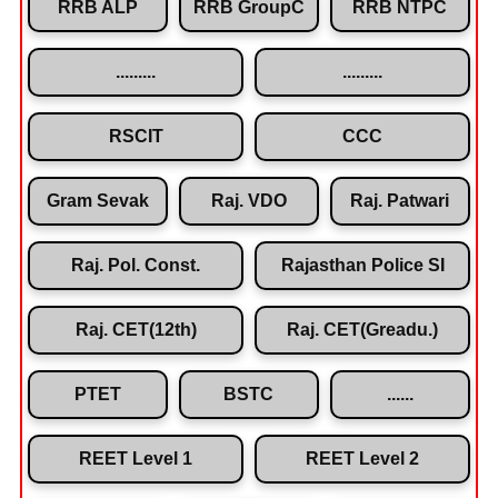
RRB ALP
RRB GroupC
RRB NTPC
.........
.........
RSCIT
CCC
Gram Sevak
Raj. VDO
Raj. Patwari
Raj. Pol. Const.
Rajasthan Police SI
Raj. CET(12th)
Raj. CET(Greadu.)
PTET
BSTC
......
REET Level 1
REET Level 2