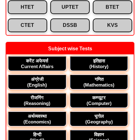
HTET
UPTET
BTET
CTET
DSSB
KVS
Subject wise Tests
करेंट अफेयर्स
इतिहास
Current Affairs
(History)
अंग्रेजी
गणित
(English)
(Mathematics)
रीजनिंग
कम्प्यूटर
(Reasoning)
(Computer)
अर्थव्यवस्था
भूगोल
(Economics)
(Geography)
हिन्दी
विज्ञान