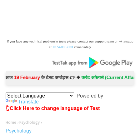
If you face any technical problem in tests please contact our support team on whatsapp
at
7374-033-033
immediately.
आज
19 February
के टेस्ट अप्डेट्स 👉 ◆
करंट अफेयर्स (Current Affairs) -
Te
Powered by
Translate
👆Click Here to change language of Test
Home
›
Psychology
›
Psychology