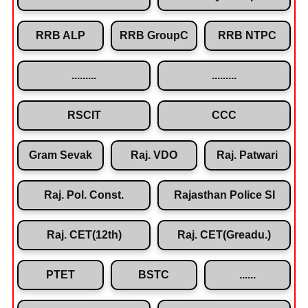
RRB ALP
RRB GroupC
RRB NTPC
.........
.........
RSCIT
CCC
Gram Sevak
Raj. VDO
Raj. Patwari
Raj. Pol. Const.
Rajasthan Police SI
Raj. CET(12th)
Raj. CET(Greadu.)
PTET
BSTC
......