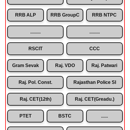
RRB ALP
RRB GroupC
RRB NTPC
.........
.........
RSCIT
CCC
Gram Sevak
Raj. VDO
Raj. Patwari
Raj. Pol. Const.
Rajasthan Police SI
Raj. CET(12th)
Raj. CET(Greadu.)
PTET
BSTC
......