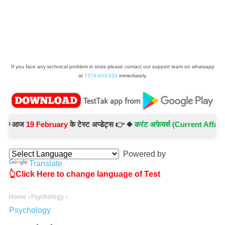
If you face any technical problem in tests please contact our support team on whatsapp
at
7374-033-033
immediately.
आज
19 February
के टेस्ट अप्डेट्स 👉 ◆
करंट अफेयर्स (Current Affairs) -
Te
Powered by
Translate
👆Click Here to change language of Test
Home
›
Psychology
›
Psychology