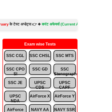
ेस्ट अप्डेट्स 👉 ◆
करंट अफेयर्स (Current Affairs) -
Test No.- 897 ◆
संविध
Exam wise Tests
SSC CGL
SSC CHSL
SSC MTS
SSC CPO
SSC GD
SSC
SI
Stenographer
SSC JE
UPSC
UPSC
CDS
CAPF
UPSC
AirForce X
AirForce Y
NDA
AirForce
NAVY AA
NAVY SSR