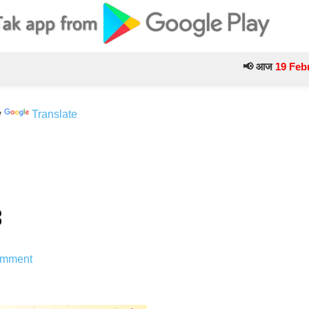
📢 आज
19 February
के ट
y
Translate
8
mment