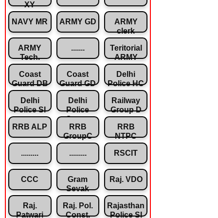
XY
NAVY MR
ARMY GD
ARMY
clerk
ARMY
.......
Teritorial
Tech.
ARMY
Coast
Coast
Delhi
Guard DB
Guard GD
Police HC
Delhi
Delhi
Railway
Police SI
Police
Group D
Const.
RRB ALP
RRB
RRB
GroupC
NTPC
.........
.........
RSCIT
CCC
Gram
Raj. VDO
Sevak
Raj.
Raj. Pol.
Rajasthan
Patwari
Const.
Police SI