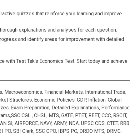
ractive quizzes that reinforce your learning and improve
thorough explanations and analyses for each question.
rogress and identify areas for improvement with detailed
ce with Test Tak's Economics Test. Start today and achieve
 Macroeconomics, Financial Markets, International Trade,
t Structures, Economic Policies, GDP, Inflation, Global
zzes, Exam Preparation, Detailed Explanations, Performance
xams,SSC CGL , CHSL, MTS, GATE, PTET, REET, CCC, RSCIT,
 SI, AIRFORCE, NAVY, ARMY, NDA, UPSC CDS, CTET, RRB
I PO, SBI Clerk, SSC CPO, IBPS PO, DRDO MTS, DRMC,