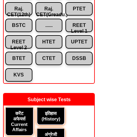
Raj.
Raj.
PTET
CET(12th)
CET(Greadu.)
BSTC
......
REET
Level 1
REET
HTET
UPTET
Level 2
BTET
CTET
DSSB
KVS
Subject wise Tests
करेंट
इतिहास
अफेयर्स
(History)
Current
Affairs
अंग्रेजी