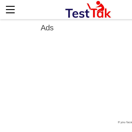
×
Ads
If you fac