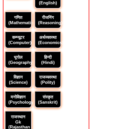
(English)
गणित
रीजनिंग
(Mathematics)
(Reasoning)
कम्प्यूटर
अर्थव्यवस्था
(Computer)
(Economics)
भूगोल
हिन्दी
(Geography)
(Hindi)
विज्ञान
राजव्यवस्था
(Science)
(Polity)
मनोविज्ञान
संस्कृत
(Psychology)
(Sanskrit)
राजस्थान
Gk
(Rajasthan