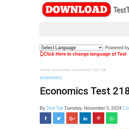
Powered b
👆Click Here to change language of Test
Home
›
economics
›
Economics Test 218
economics
Economics Test 21
By
Test Tak
Tuesday, November 5, 2024
Co