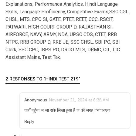
Explanations, Performance Analytics, Hindi Language
Skills, Language Proficiency, Competitive Exams,SSC CGL ,
CHSL, MTS, CPO SI, GATE, PTET, REET, CCC, RSCIT,
PATWARI, HIGH COURT GROUP D, RAJASTHAN SI,
AIRFORCE, NAVY, ARMY, NDA, UPSC CDS, CTET, RRB
NTPC, RRB GROUP D, RRB JE, SSC CHSL, SBI PO, SBI
Clerk, SSC CPO, IBPS PO, DRDO MTS, DRMC, CIL, LIC
Assistant Mains, Test Tak.
2 RESPONSES TO "HINDI TEST 219"
Anonymous
November 21, 2024 at 6:36 AM
जहाँ पहुंचा ज जा सके लिखा हुआ है ज की जगह '"न'"आएगा
Reply