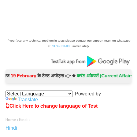
If you face any technical problem in tests please contact our support team on whatsapp
at
7374-033-033
immediately.
19 February
के टेस्ट अप्डेट्स 👉 ◆
करंट अफेयर्स (Current Affairs) -
Test
Powered by
Translate
👆Click Here to change language of Test
Home
›
Hindi
›
Hindi