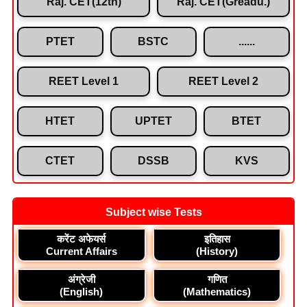
Raj. CET(12th)
Raj. CET(Greadu.)
PTET
BSTC
......
REET Level 1
REET Level 2
HTET
UPTET
BTET
CTET
DSSB
KVS
Subject wise Tests
करेंट अफेयर्स
इतिहास
Current Affairs
(History)
अंग्रेजी
गणित
(English)
(Mathematics)