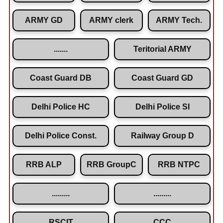
ARMY GD
ARMY clerk
ARMY Tech.
.......
Teritorial ARMY
Coast Guard DB
Coast Guard GD
Delhi Police HC
Delhi Police SI
Delhi Police Const.
Railway Group D
RRB ALP
RRB GroupC
RRB NTPC
.........
.........
RSCIT
CCC