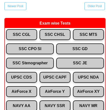
Newer Post
Older Post
Exam wise Tests
SSC CGL
SSC CHSL
SSC MTS
SSC CPO SI
SSC GD
SSC Stenographer
SSC JE
UPSC CDS
UPSC CAPF
UPSC NDA
AirForce X
AirForce Y
AirForce XY
NAVY AA
NAVY SSR
NAVY MR