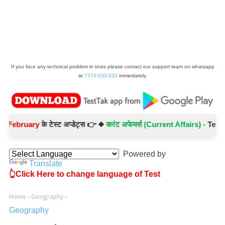
If you face any technical problem in tests please contact our support team on whatsapp
at
7374-033-033
immediately.
bruary
के टेस्ट अप्डेट्स 👉 ◆
करंट अफेयर्स (Current Affairs) -
Test No.- 
Powered by
Translate
👆Click Here to change language of Test
Home
›
Geography
›
Geography