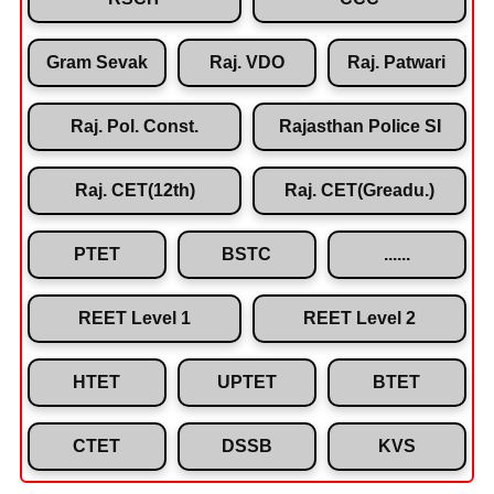
Gram Sevak
Raj. VDO
Raj. Patwari
Raj. Pol. Const.
Rajasthan Police SI
Raj. CET(12th)
Raj. CET(Greadu.)
PTET
BSTC
......
REET Level 1
REET Level 2
HTET
UPTET
BTET
CTET
DSSB
KVS