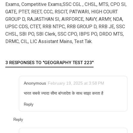
Exams, Competitive Exams,SSC CGL , CHSL, MTS, CPO SI,
GATE, PTET, REET, CCC, RSCIT, PATWARI, HIGH COURT
GROUP D, RAJASTHAN SI, AIRFORCE, NAVY, ARMY, NDA,
UPSC CDS, CTET, RRB NTPC, RRB GROUP D, RRB JE, SSC
CHSL, SBI PO, SBI Clerk, SSC CPO, IBPS PO, DRDO MTS,
DRMC, CIL, LIC Assistant Mains, Test Tak.
3 RESPONSES TO "GEOGRAPHY TEST 223"
Anonymous
February 19, 2025 at 3:58 PM
भारत सबसे ज्यादा सीमा बांग्लादेश के साथ साझा करता है
Reply
Reply