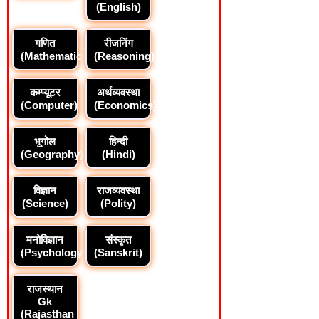
(English)
गणित
रीजनिंग
(Mathematics)
(Reasoning)
कम्प्यूटर
अर्थव्यवस्था
(Computer)
(Economics)
भूगोल
हिन्दी
(Geography)
(Hindi)
विज्ञान
राजव्यवस्था
(Science)
(Polity)
मनोविज्ञान
संस्कृत
(Psychology)
(Sanskrit)
राजस्थान
Gk
(Rajasthan