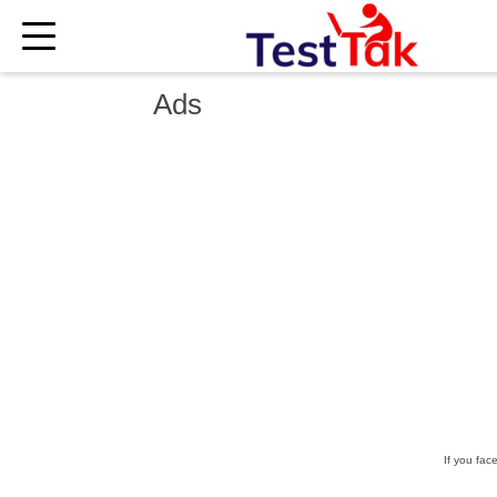
×
Ads
If you fac