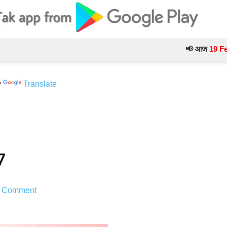
📢 आज
19 February
के
y
Translate
7
 Comment