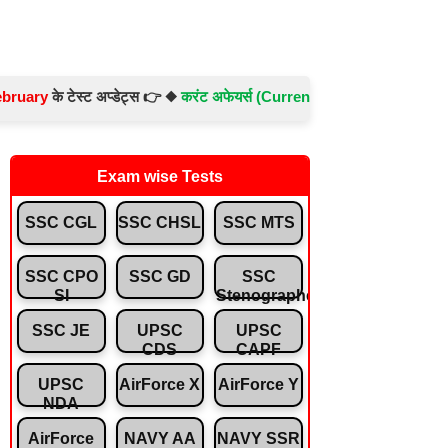
 टेस्ट अप्डेट्स 👉 ◆
करंट अफेयर्स (Current Affairs) -
Test No.- 897 ◆
संव
Exam wise Tests
SSC CGL
SSC CHSL
SSC MTS
SSC CPO
SSC GD
SSC
SI
Stenographer
SSC JE
UPSC
UPSC
CDS
CAPF
UPSC
AirForce X
AirForce Y
NDA
AirForce
NAVY AA
NAVY SSR