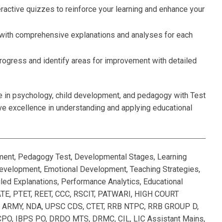
ractive quizzes to reinforce your learning and enhance your
 with comprehensive explanations and analyses for each
rogress and identify areas for improvement with detailed
e in psychology, child development, and pedagogy with Test
eve excellence in understanding and applying educational
ment, Pedagogy Test, Developmental Stages, Learning
 Development, Emotional Development, Teaching Strategies,
iled Explanations, Performance Analytics, Educational
ATE, PTET, REET, CCC, RSCIT, PATWARI, HIGH COURT
 ARMY, NDA, UPSC CDS, CTET, RRB NTPC, RRB GROUP D,
CPO, IBPS PO, DRDO MTS, DRMC, CIL, LIC Assistant Mains,