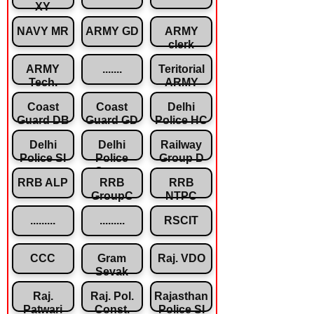
XY
NAVY MR
ARMY GD
ARMY
clerk
ARMY
.......
Teritorial
Tech.
ARMY
Coast
Coast
Delhi
Guard DB
Guard GD
Police HC
Delhi
Delhi
Railway
Police SI
Police
Group D
Const.
RRB ALP
RRB
RRB
GroupC
NTPC
.........
.........
RSCIT
CCC
Gram
Raj. VDO
Sevak
Raj.
Raj. Pol.
Rajasthan
Patwari
Const.
Police SI