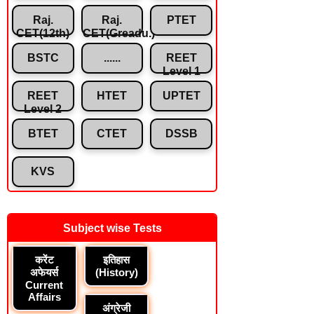
Raj.
Raj.
PTET
CET(12th)
CET(Greadu.)
BSTC
......
REET
Level 1
REET
HTET
UPTET
Level 2
BTET
CTET
DSSB
KVS
Subject wise Tests
करेंट
इतिहास
अफेयर्स
(History)
Current
Affairs
अंग्रेजी