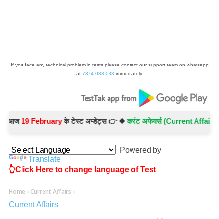
If you face any technical problem in tests please contact our support team on whatsapp
at
7374-033-033
immediately.
ज
19 February
के टेस्ट अप्डेट्स 👉 ◆
करंट अफेयर्स (Current Affairs) -
Tes
Powered by
Translate
👆Click Here to change language of Test
Home
›
Current Affairs
›
Current Affairs