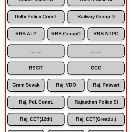
Delhi Police Const.
Railway Group D
RRB ALP
RRB GroupC
RRB NTPC
.........
.........
RSCIT
CCC
Gram Sevak
Raj. VDO
Raj. Patwari
Raj. Pol. Const.
Rajasthan Police SI
Raj. CET(12th)
Raj. CET(Greadu.)