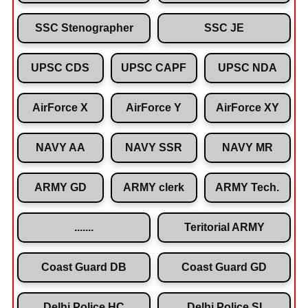
SSC Stenographer
SSC JE
UPSC CDS
UPSC CAPF
UPSC NDA
AirForce X
AirForce Y
AirForce XY
NAVY AA
NAVY SSR
NAVY MR
ARMY GD
ARMY clerk
ARMY Tech.
.......
Teritorial ARMY
Coast Guard DB
Coast Guard GD
Delhi Police HC
Delhi Police SI