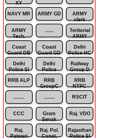
XY
NAVY MR
ARMY GD
ARMY
clerk
ARMY
.......
Teritorial
Tech.
ARMY
Coast
Coast
Delhi
Guard DB
Guard GD
Police HC
Delhi
Delhi
Railway
Police SI
Police
Group D
Const.
RRB ALP
RRB
RRB
GroupC
NTPC
.........
.........
RSCIT
CCC
Gram
Raj. VDO
Sevak
Raj.
Raj. Pol.
Rajasthan
Patwari
Const.
Police SI