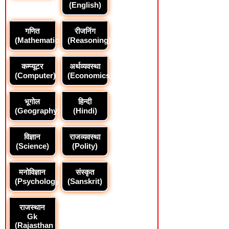
(English)
गणित
रीजनिंग
(Mathematics)
(Reasoning)
कम्प्यूटर
अर्थव्यवस्था
(Computer)
(Economics)
भूगोल
हिन्दी
(Geography)
(Hindi)
विज्ञान
राजव्यवस्था
(Science)
(Polity)
मनोविज्ञान
संस्कृत
(Psychology)
(Sanskrit)
राजस्थान
Gk
(Rajasthan