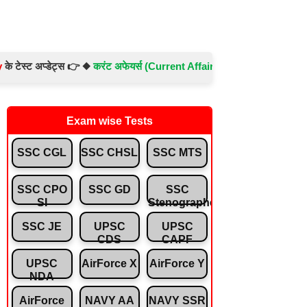
अप्डेट्स 👉 ◆
करंट अफेयर्स (Current Affairs) -
Test No.- 897 ◆
संविधान एव
Exam wise Tests
SSC CGL
SSC CHSL
SSC MTS
SSC CPO
SSC GD
SSC
SI
Stenographer
SSC JE
UPSC
UPSC
CDS
CAPF
UPSC
AirForce X
AirForce Y
NDA
AirForce
NAVY AA
NAVY SSR