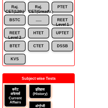
Raj.
Raj.
PTET
CET(12th)
CET(Greadu.)
BSTC
......
REET
Level 1
REET
HTET
UPTET
Level 2
BTET
CTET
DSSB
KVS
Subject wise Tests
करेंट
इतिहास
अफेयर्स
(History)
Current
Affairs
अंग्रेजी