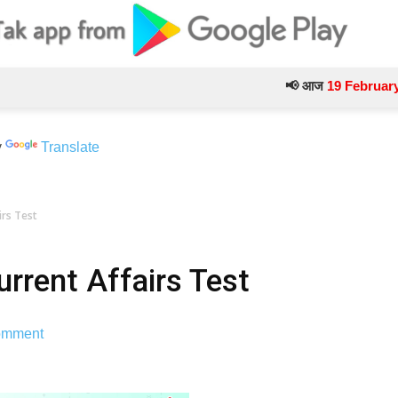
📢 आज
19 February
के टेस्ट 
y
Translate
irs Test
rrent Affairs Test
mment