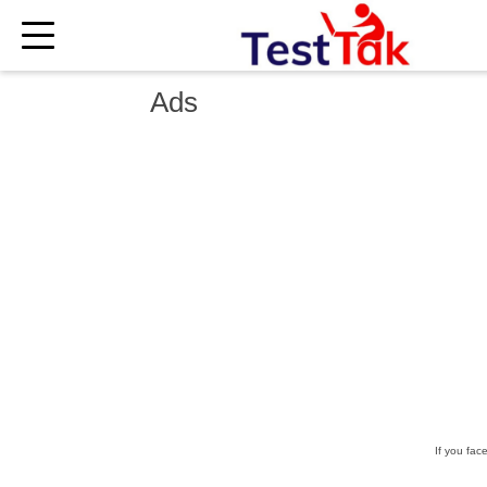
×
Ads
If you fac