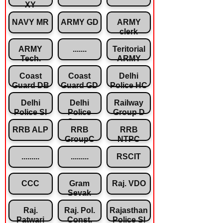
XY
NAVY MR
ARMY GD
ARMY
clerk
ARMY
.......
Teritorial
Tech.
ARMY
Coast
Coast
Delhi
Guard DB
Guard GD
Police HC
Delhi
Delhi
Railway
Police SI
Police
Group D
Const.
RRB ALP
RRB
RRB
GroupC
NTPC
.........
.........
RSCIT
CCC
Gram
Raj. VDO
Sevak
Raj.
Raj. Pol.
Rajasthan
Patwari
Const.
Police SI