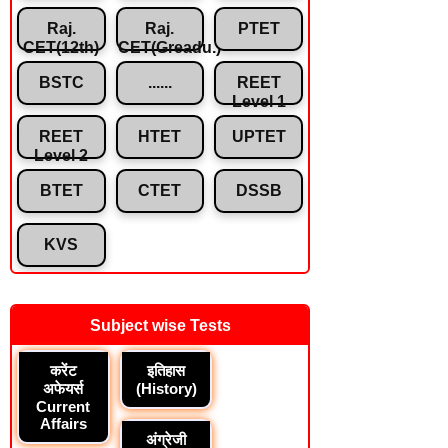
Raj.
Raj.
PTET
CET(12th)
CET(Greadu.)
BSTC
......
REET
Level 1
REET
HTET
UPTET
Level 2
BTET
CTET
DSSB
KVS
Subject wise Tests
करेंट
इतिहास
अफेयर्स
(History)
Current
Affairs
अंग्रेजी