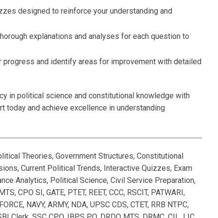
zzes designed to reinforce your understanding and
thorough explanations and analyses for each question to
 progress and identify areas for improvement with detailed
cy in political science and constitutional knowledge with
tart today and achieve excellence in understanding
olitical Theories, Government Structures, Constitutional
ns, Current Political Trends, Interactive Quizzes, Exam
ce Analytics, Political Science, Civil Service Preparation,
 MTS, CPO SI, GATE, PTET, REET, CCC, RSCIT, PATWARI,
ORCE, NAVY, ARMY, NDA, UPSC CDS, CTET, RRB NTPC,
BI Clerk, SSC CPO, IBPS PO, DRDO MTS, DRMC, CIL, LIC