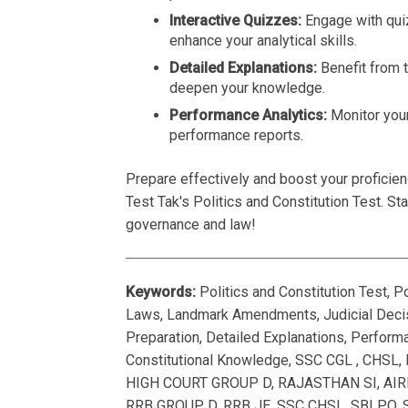
Interactive Quizzes:
Engage with qui
enhance your analytical skills.
Detailed Explanations:
Benefit from 
deepen your knowledge.
Performance Analytics:
Monitor your
performance reports.
Prepare effectively and boost your proficien
Test Tak's Politics and Constitution Test. S
governance and law!
Keywords:
Politics and Constitution Test, P
Laws, Landmark Amendments, Judicial Decisio
Preparation, Detailed Explanations, Performan
Constitutional Knowledge, SSC CGL , CHSL,
HIGH COURT GROUP D, RAJASTHAN SI, AIRF
RRB GROUP D, RRB JE, SSC CHSL, SBI PO, S