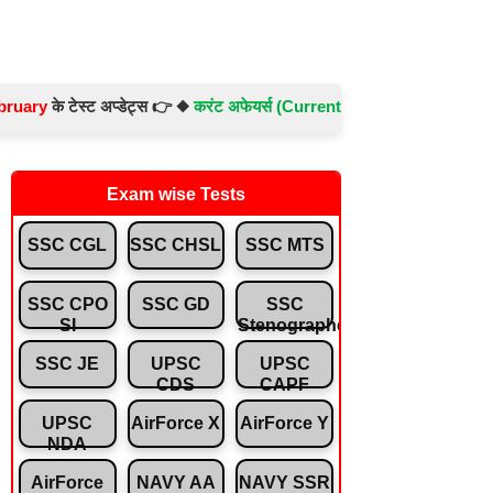
टेस्ट अप्डेट्स 👉 ◆
करंट अफेयर्स (Current Affairs) -
Test No.- 897 ◆
संवि
Exam wise Tests
SSC CGL
SSC CHSL
SSC MTS
SSC CPO
SSC GD
SSC
SI
Stenographer
SSC JE
UPSC
UPSC
CDS
CAPF
UPSC
AirForce X
AirForce Y
NDA
AirForce
NAVY AA
NAVY SSR