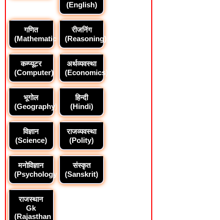
(English)
गणित
रीजनिंग
(Mathematics)
(Reasoning)
कम्प्यूटर
अर्थव्यवस्था
(Computer)
(Economics)
भूगोल
हिन्दी
(Geography)
(Hindi)
विज्ञान
राजव्यवस्था
(Science)
(Polity)
मनोविज्ञान
संस्कृत
(Psychology)
(Sanskrit)
राजस्थान
Gk
(Rajasthan