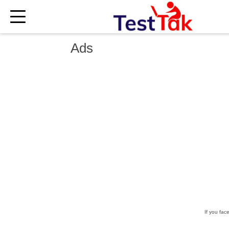
×
Ads
If you fac