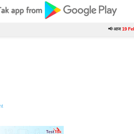
📢 आज
19 February
के 
nt