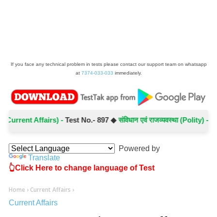
If you face any technical problem in tests please contact our support team on whatsapp
at
7374-033-033
immediately.
rrent Affairs) -
Test No.- 897 ◆
संविधान एवं राजव्यवस्था (Polity) -
Test No
Powered by
Translate
👆Click Here to change language of Test
Home
›
Current Affairs
›
Current Affairs