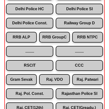
Delhi Police HC
Delhi Police SI
Delhi Police Const.
Railway Group D
RRB ALP
RRB GroupC
RRB NTPC
.........
.........
RSCIT
CCC
Gram Sevak
Raj. VDO
Raj. Patwari
Raj. Pol. Const.
Rajasthan Police SI
Raj. CET(12th)
Raj. CET(Greadu.)