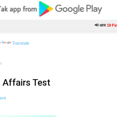
📢 आज
19 February
के
y
Translate
st
Affairs Test
ent