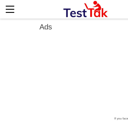
×
Ads
If you fac