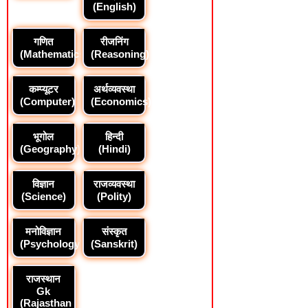
(English)
गणित
रीजनिंग
(Mathematics)
(Reasoning)
कम्प्यूटर
अर्थव्यवस्था
(Computer)
(Economics)
भूगोल
हिन्दी
(Geography)
(Hindi)
विज्ञान
राजव्यवस्था
(Science)
(Polity)
मनोविज्ञान
संस्कृत
(Psychology)
(Sanskrit)
राजस्थान
Gk
(Rajasthan