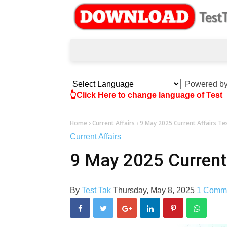
Powered b
👆Click Here to change language of Test
Home
›
Current Affairs
›
9 May 2025 Current Affairs Te
Current Affairs
9 May 2025 Current 
By
Test Tak
Thursday, May 8, 2025
1 Comm