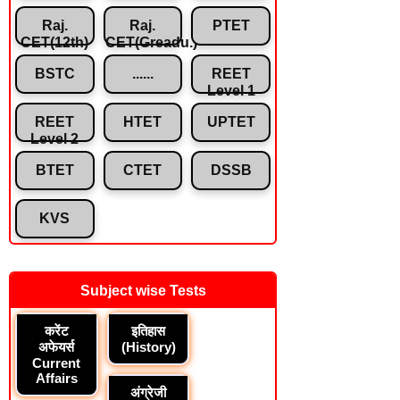
Raj.
Raj.
PTET
CET(12th)
CET(Greadu.)
BSTC
......
REET
Level 1
REET
HTET
UPTET
Level 2
BTET
CTET
DSSB
KVS
Subject wise Tests
करेंट
इतिहास
अफेयर्स
(History)
Current
Affairs
अंग्रेजी