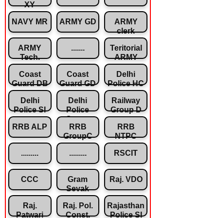
XY
NAVY MR
ARMY GD
ARMY
clerk
ARMY
.......
Teritorial
Tech.
ARMY
Coast
Coast
Delhi
Guard DB
Guard GD
Police HC
Delhi
Delhi
Railway
Police SI
Police
Group D
Const.
RRB ALP
RRB
RRB
GroupC
NTPC
.........
.........
RSCIT
CCC
Gram
Raj. VDO
Sevak
Raj.
Raj. Pol.
Rajasthan
Patwari
Const.
Police SI