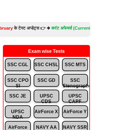
 टेस्ट अप्डेट्स 👉 ◆
करंट अफेयर्स (Current Affairs) -
Test No.- 897 ◆
संव
Exam wise Tests
SSC CGL
SSC CHSL
SSC MTS
SSC CPO
SSC GD
SSC
SI
Stenographer
SSC JE
UPSC
UPSC
CDS
CAPF
UPSC
AirForce X
AirForce Y
NDA
AirForce
NAVY AA
NAVY SSR