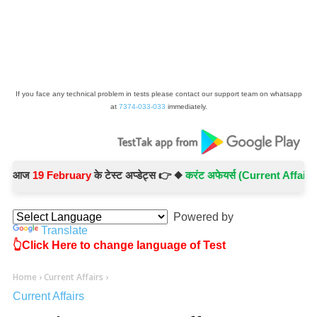
If you face any technical problem in tests please contact our support team on whatsapp
at
7374-033-033
immediately.
आज
19 February
के टेस्ट अप्डेट्स 👉 ◆
करंट अफेयर्स (Current Affairs) -
Te
Powered by
Translate
👆Click Here to change language of Test
Home
›
Current Affairs
›
Current Affairs