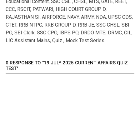
Educational Content, SSC CGL , CHSL, MTS, GATE, REET,
CCC, RSCIT, PATWARI, HIGH COURT GROUP D,
RAJASTHAN SI, AIRFORCE, NAVY, ARMY, NDA, UPSC CDS,
CTET, RRB NTPC, RRB GROUP D, RRB JE, SSC CHSL, SBI
PO, SBI Clerk, SSC CPO, IBPS PO, DRDO MTS, DRMC, CIL,
LIC Assistant Mains, Quiz , Mock Test Series.
0 RESPONSE TO "19 JULY 2025 CURRENT AFFAIRS QUIZ
TEST"