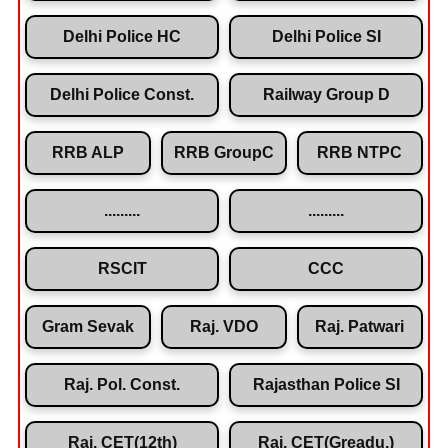
Delhi Police HC
Delhi Police SI
Delhi Police Const.
Railway Group D
RRB ALP
RRB GroupC
RRB NTPC
.........
.........
RSCIT
CCC
Gram Sevak
Raj. VDO
Raj. Patwari
Raj. Pol. Const.
Rajasthan Police SI
Raj. CET(12th)
Raj. CET(Greadu.)