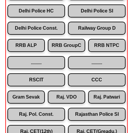
Delhi Police HC
Delhi Police SI
Delhi Police Const.
Railway Group D
RRB ALP
RRB GroupC
RRB NTPC
.........
.........
RSCIT
CCC
Gram Sevak
Raj. VDO
Raj. Patwari
Raj. Pol. Const.
Rajasthan Police SI
Raj. CET(12th)
Raj. CET(Greadu.)