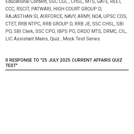
Educational Content, SSC CGL , CHSL, MTS, GATE, REET,
CCC, RSCIT, PATWARI, HIGH COURT GROUP D,
RAJASTHAN SI, AIRFORCE, NAVY, ARMY, NDA, UPSC CDS,
CTET, RRB NTPC, RRB GROUP D, RRB JE, SSC CHSL, SBI
PO, SBI Clerk, SSC CPO, IBPS PO, DRDO MTS, DRMC, CIL,
LIC Assistant Mains, Quiz , Mock Test Series.
0 RESPONSE TO "25 JULY 2025 CURRENT AFFAIRS QUIZ
TEST"