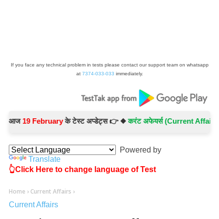
If you face any technical problem in tests please contact our support team on whatsapp
at
7374-033-033
immediately.
आज
19 February
के टेस्ट अप्डेट्स 👉 ◆
करंट अफेयर्स (Current Affairs) -
Te
Powered by
Translate
👆Click Here to change language of Test
Home
›
Current Affairs
›
Current Affairs